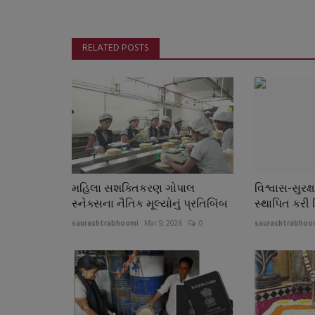
RELATED POSTS
મહિલા સશક્તિકરણ ગોપાલ
વિશ્વાસ-સુરક
સ્નેક્સના નૈતિક મૂલ્યોનું પ્રતિબિંબ
સ્થાપિત કરી 
saurashtrabhoomi
Mar 9, 2026
0
saurashtrabhoo