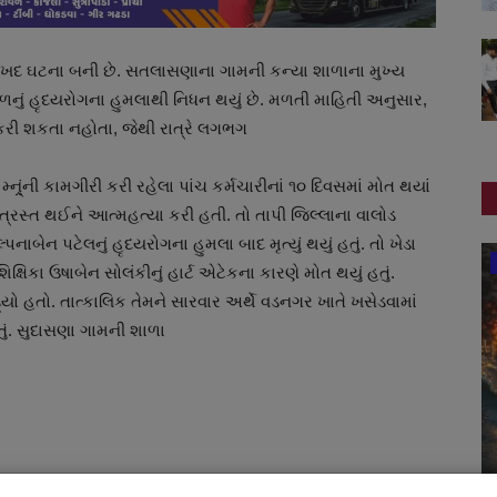
ુ:ખદ ઘટના બની છે. સતલાસણાના ગામની કન્યા શાળાના મુખ્ય
રાવળનું હૃદયરોગના હુમલાથી નિધન થયું છે. મળતી માહિતી અનુસાર,
 કરી શકતા નહોતા, જેથી રાત્રે લગભગ
્ન્ર્ંની કામગીરી કરી રહેલા પાંચ કર્મચારીનાં ૧૦ દિવસમાં મોત થયાં
ી ત્રસ્ત થઈને આત્મહત્યા કરી હતી. તો તાપી જિલ્લાના વાલોડ
બેન પટેલનું હૃદયરોગના હુમલા બાદ મૃત્યું થયું હતું. તો ખેડા
જુનાગઢ
ષિકા ઉષાબેન સોલંકીનું હાર્ટ એટેકના કારણે મોત થયું હતું.
્યો હતો. તાત્કાલિક તેમને સારવાર અર્થે વડનગર ખાતે ખસેડવામાં
હતું. સુદાસણા ગામની શાળા