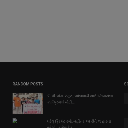
RANDOM POSTS
S
પી.વી.એમ. સ્કૂલ, આંબાવાડી ખાતે યોજાયેલા
કાર્યક્રમમાં મોટી...
ઘરેલુ ક્રિકેટ રમો, નહીંતર આ રીતે જ હારતા
રહેશો : કપીલ દેવ