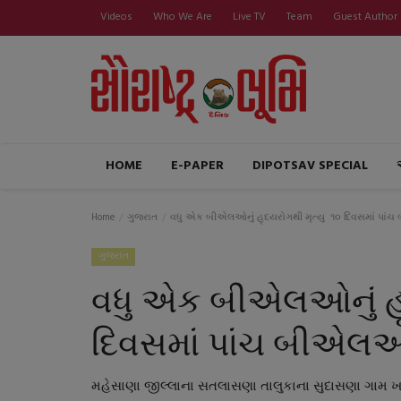
Videos
Who We Are
Live TV
Team
Guest Author
HOME
E-PAPER
DIPOTSAV SPECIAL
Home
ગુજરાત
વધુ એક બીએલઓનું હૃદયરોગથી મૃત્યુ ૧૦ દિવસમાં પા
ગુજરાત
વધુ એક બીએલઓનું હૃ
દિવસમાં પાંચ બીએલ
મહેસાણા જીલ્લાના સતલાસણા તાલુકાના સુદાસણા ગામ ખ