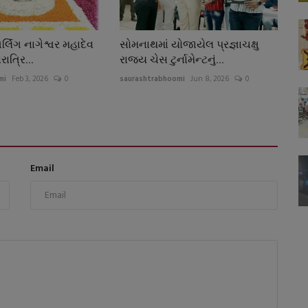
્લિંગ નાગેશ્વર મહાદેવ
સોમનાથમાં યોજાયેલ પ્રજ્ઞાચક્ષુ
ાત્રિ...
રાજય ચેસ ટુર્નામેન્ટનું...
mi
Feb 3, 2026
0
saurashtrabhoomi
Jun 8, 2026
0
Email