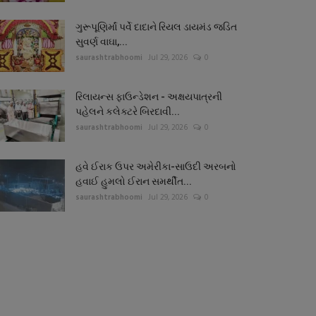
ગુરૂપૂણિર્માં પર્વે દાદાને રિયલ ડાયમંડ જડિત
સુવર્ણ વાઘા,...
saurashtrabhoomi
Jul 29, 2026
0
રિલાયન્સ ફાઉન્ડેશન - અક્ષયપાત્રની
પહેલને કલેક્ટરે બિરદાવી...
saurashtrabhoomi
Jul 29, 2026
0
હવે ઈરાક ઉપર અમેરીકા-સાઉદી અરબનો
હવાઈ હુમલો ઈરાન સમર્થીત...
saurashtrabhoomi
Jul 29, 2026
0