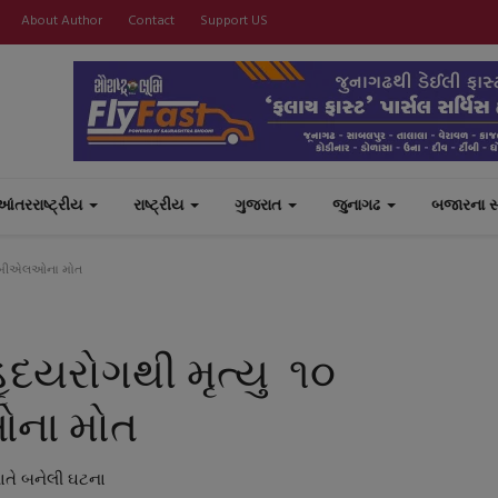
About Author
Contact
Support US
આંતરરાષ્ટ્રીય
રાષ્ટ્રીય
ગુજરાત
જુનાગઢ
બજારના 
ંચ બીએલઓના મોત
દયરોગથી મૃત્યુ ૧૦
ઓના મોત
ાતે બનેલી ઘટના