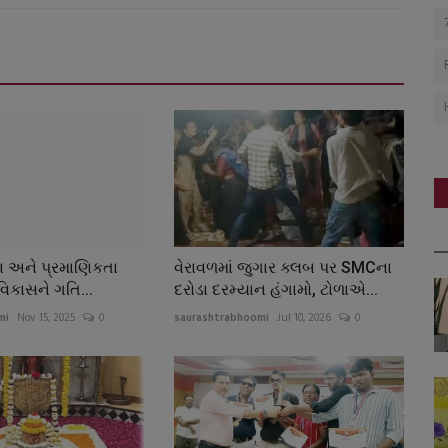
્ષા અને પ્રમાણિકતા
વેરાવળમાં જુગાર ક્લબ પર SMCના
વિકાસને ગતિ...
દરોડા દરમ્યાન હંગામો, ટોળાએ...
mi
Nov 15, 2025
0
saurashtrabhoomi
Jul 10, 2026
0