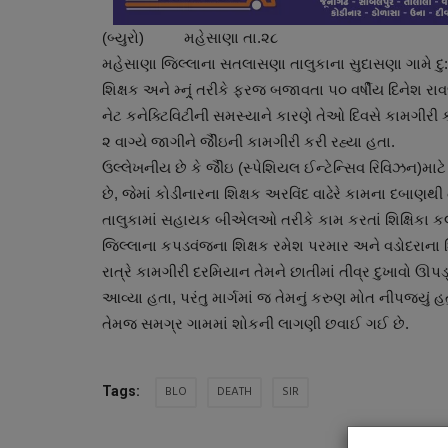
(બ્યુરો) મહેસાણા તા.૨૮
મહેસાણા જિલ્લાના સતલાસણા તાલુકાના સુદાસણા ગામે દ
શિક્ષક અને મ્ન્ર્ં તરીકે ફરજ બજાવતા ૫૦ વર્ષીય દિનેશ 
નેટ કનેક્ટિવિટીની સમસ્યાને કારણે તેઓ દિવસે કામગીરી
૨ વાગ્યે જાગીને જીૈંઇની કામગીરી કરી રહ્યા હતા.
ઉલ્લેખનીય છે કે જીૈંઇ (સ્પેશિયલ ઈન્ટેન્સિવ રિવિઝન)માટે મ
છે, જેમાં કોડીનારના શિક્ષક અરવિંદ વાઢેરે કામના દબાણથ
તાલુકામાં સહાયક બીએલઓ તરીકે કામ કરતાં શિક્ષિકા કલ્પના
ગુનાખોરી
જિલ્લાના કપડવંજના શિક્ષક રમેશ પરમાર અને વડોદરાના શિક્
રાત્રે કામગીરી દરમિયાન તેમને છાતીમાં તીવ્ર દુખાવો ઊપડ
આવ્યા હતા, પરંતુ માર્ગમાં જ તેમનું કરુણ મોત નીપજ્યું 
તેમજ સમગ્ર ગામમાં શોકની લાગણી છવાઈ ગઈ છે.
BLO
DEATH
SIR
Tags: