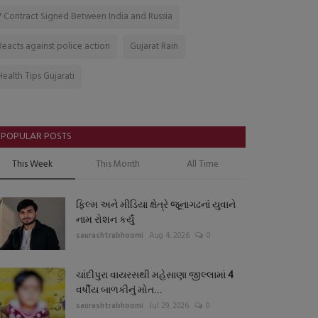
7 Contract Signed Between India and Russia
Reacts against police action
Gujarat Rain
Health Tips Gujarati
POPULAR POSTS
This Week
This Month
All Time
ફિલ્મ અને મીડિયા ક્ષેત્રે જૂનાગઢનાં યુવાને
નામ રોશન કર્યું
saurashtrabhoomi
Aug 4, 2026
0
ચાંદીપુરા વાયરસથી મહેસાણા જીલ્લામાં 4
વર્ષીય બાળકીનું મોત...
saurashtrabhoomi
Jul 29, 2026
0