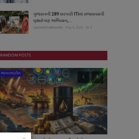
ગુજરાતની 289 સરકારી ITIમાં રાજ્યવ્યાપી
વૃક્ષારોપણ અભિયાન,...
saurashtrabhoomi
Aug 6, 2026
0
RANDOM POSTS
આંતરરાષ્ટ્રીય
સ્વાસ્થ્ય