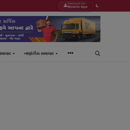
Download Our
Mobile App
સમાચાર
નાણાંકીય સમાચાર