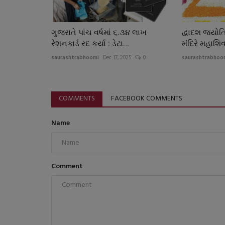
ગુજરાતે પાંચ વર્ષમાં ૬.૩૪ લાખ
દ્વાદશ જયોતિર
રેશનકાર્ડ રદ કર્યા : ડેટા...
મંદિરે મહાશિવર
saurashtrabhoomi
Dec 17, 2025
0
saurashtrabhoo
COMMENTS
FACEBOOK COMMENTS
Name
Comment