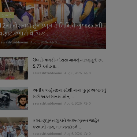
ગુજરાત
12મા નેશનલ હેન્ડલૂમ ડે નિમિત્તે ગુજરાતની
વણાટકળાને વૈશ્વિક...
saurashtrabhoomi
Aug 6, 2026
0
ઉંબરી-વાવડી-મોરાસા માર્ગનું ખાતમુહૂર્ત, રૂ.
5.77 કરોડના...
saurashtrabhoomi
Aug 6, 2026
0
અતીક અહેમદના સૌથી નાના પુત્ર અબાનનું
માર્ગ અકસ્માતમાં મોત,...
saurashtrabhoomi
Aug 6, 2026
0
કલ્યાણપુર તાલુકાને અછતગ્રસ્ત જાહેર
કરવાની માંગ, મામલતદારને...
saurashtrabhoomi
Aug 6, 2026
0