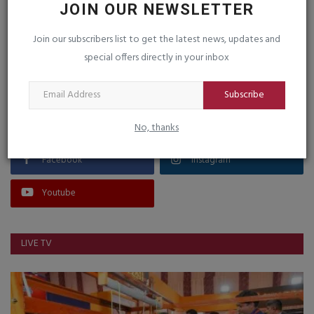
JOIN OUR NEWSLETTER
Join our subscribers list to get the latest news, updates and
special offers directly in your inbox
VOTING POLL
Subscribe
FOLLOW US
No, thanks
Facebook
Instagram
Youtube
LIVE TV