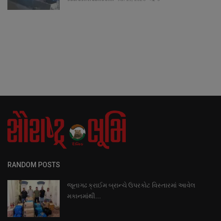
RANDOM POSTS
જૂનાગઢ ક્રાઈમ બ્રાન્ચે ઉપરકોટ વિસ્તારમાં આવેલ
મકાનમાંથી...