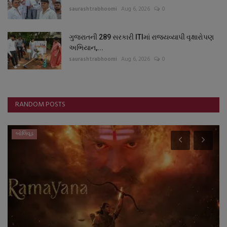
saurashtrabhoomi
Aug 6, 2026
0
ગુજરાતની 289 સરકારી ITIમાં રાજ્યવ્યાપી વૃક્ષારોપણ
અભિયાન,...
saurashtrabhoomi
Aug 6, 2026
0
RANDOM POSTS
બોલિવૂડ