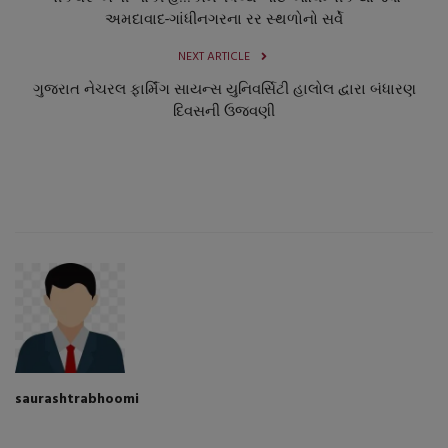
અમદાવાદ-ગાંધીનગરના રર સ્થળોનો સર્વે
NEXT ARTICLE
ગુજરાત નેચરલ ફાર્મિંગ સાયન્સ યુનિવર્સિટી હાલોલ દ્વારા બંધારણ
દિવસની ઉજવણી
saurashtrabhoomi