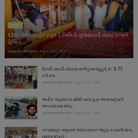
ગુજરાત
12મા નેશનલ હેન્ડલૂમ ડે નિમિત્તે ગુજરાતની વણાટકળાને
વૈશ્વિક...
saurashtrabhoomi
Aug 6, 2026
0
ઉંબરી-વાવડી-મોરાસા માર્ગનું ખાતમુહૂર્ત, રૂ. 5.77
કરોડના...
saurashtrabhoomi
Aug 6, 2026
0
અતીક અહેમદના સૌથી નાના પુત્ર અબાનનું માર્ગ
અકસ્માતમાં મોત,...
saurashtrabhoomi
Aug 6, 2026
0
કલ્યાણપુર તાલુકાને અછતગ્રસ્ત જાહેર કરવાની માંગ,
મામલતદારને...