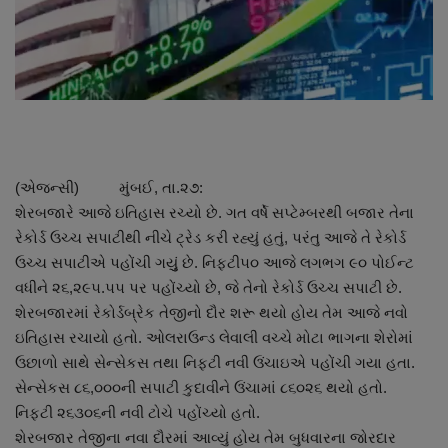
About Author
Contact
Dipotsav Special
આંતરરાષ્ટ્રીય
(એજન્સી) મુંબઈ, તા.૨૭:
શેરબજારે આજે ઇતિહાસ રચ્યો છે. ગત વર્ષે સપ્ટેમ્બરથી બજાર તેના
રાષ્ટ્રીય
રેકોર્ડ ઉચ્ચ સપાટીથી નીચે ટ્રેડ કરી રહ્યું હતું, પરંતુ આજે તે રેકોર્ડ
ઉચ્ચ સપાટીએ પહોંચી ગયુું છે. નિફ્ટી૫૦ આજે લગભગ ૯૦ પોઈન્ટ
ગુજરાત
વધીને ૨૬,૨૯૫.૫૫ પર પહોંચ્યો છે, જે તેનો રેકોર્ડ ઉચ્ચ સપાટી છે.
શેરબજારમાં રેકોર્ડબ્રેક તેજીનો દૌર શરૂ થયો હોય તેમ આજે નવો
જુનાગઢ
ઇતિહાસ રચાયો હતો. ઓલરાઉન્ડ લેવાલી વચ્ચે મોટા ભાગના શેરોમાં
ઉછાળો સાથે સેન્સેકસ તથા નિફટી નવી ઉંચાઇએ પહોંચી ગયા હતા.
Support US
સેન્સેકસ ૮૬,૦૦૦ની સપાટી કુદાવીને ઉંચામાં ૮૬૦૨૬ થયો હતો.
નિફટી ૨૬૩૦૬ની નવી ટોચે પહોંચ્યો હતો.
બજારના સમાચાર
શેરબજાર તેજીના નવા દૌરમાં આવ્યું હોય તેમ બુધવારના જોરદાર