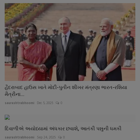
હૈદરાબાદ હાઉસ ખાતે મોદી-પુતીન શીખર મંત્રણા ભારત-રશિયા
મૈત્રીના...
saurashtrabhoomi
Dec 5, 2025
0
દિવાળીએ અયોધ્યામાં અંધકાર છવાશે, આતંકી પન્નુની ધમકી
saurashtrabhoomi
Sep 24, 2025
0