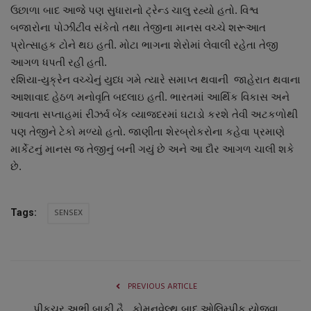
ઉછાળા બાદ આજે પણ સુધારાનો ટ્રેન્ડ ચાલુ રહ્યો હતો. વિશ્વ
નાણાંકીય સમાચાર
બજારોના પોઝીટીવ સંકેતો તથા તેજીના માનસ વચ્ચે શરૂઆત
પ્રોત્સાહક ટોને થઇ હતી. મોટા ભાગના શેરોમાં લેવાલી રહેતા તેજી
સ્થાનિક સમાચાર
આગળ ધપતી રહી હતી.
રશિયા-યુક્રેન વચ્ચેનું યુધ્ધ ગમે ત્યારે સમાપ્ત થવાની જાહેરાત થવાના
સ્પોર્ટ્સ
આશાવાદ હેઠળ મનોવૃતિ બદલાઇ હતી. ભારતમાં આર્થિક વિકાસ અને
આવતા સપ્તાહમાં રીઝર્વ બેંક વ્યાજદરમાં ઘટાડો કરશે તેવી અટકળોથી
રાશિફળ
પણ તેજીને ટેકો મળ્યો હતો. જાણીતા શેરબ્રોકરોના કહેવા પ્રમાણે
માર્કેટનું માનસ જ તેજીનું બની ગયું છે અને આ દૌર આગળ ચાલી શકે
ગુનાખોરી
છે.
બોલિવૂડ
SENSEX
Tags:
સ્વાસ્થ્ય
PREVIOUS ARTICLE
પીકચર અભી બાકી હૈ...કોમનવેલ્થ બાદ ઓલિમ્પીક યોજવા