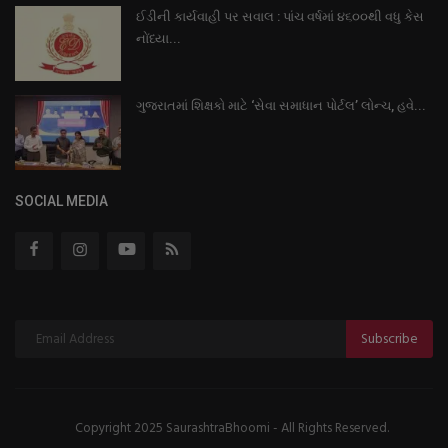
ઈડીની કાર્યવાહી પર સવાલ : પાંચ વર્ષમાં ૪૬૦૦થી વધુ કેસ
નોંધ્યા...
ગુજરાતમાં શિક્ષકો માટે ‘સેવા સમાધાન પોર્ટલ’ લોન્ચ, હવે...
SOCIAL MEDIA
Subscribe
Copyright 2025 SaurashtraBhoomi - All Rights Reserved.