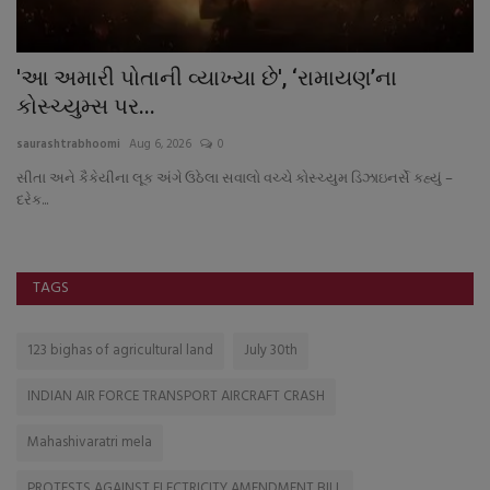
'આ અમારી પોતાની વ્યાખ્યા છે', ‘રામાયણ’ના
અ
કોસ્ચ્યુમ્સ પર...
અ
saurashtrabhoomi
Aug 6, 2026
0
sa
સીતા અને કૈકેયીના લૂક અંગે ઉઠેલા સવાલો વચ્ચે કોસ્ચ્યુમ ડિઝાઇનર્સે કહ્યું –
પ્
દરેક...
મિત
TAGS
123 bighas of agricultural land
July 30th
INDIAN AIR FORCE TRANSPORT AIRCRAFT CRASH
Mahashivaratri mela
PROTESTS AGAINST ELECTRICITY AMENDMENT BILL