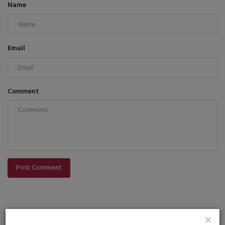
Name
Email
Comment
Post Comment