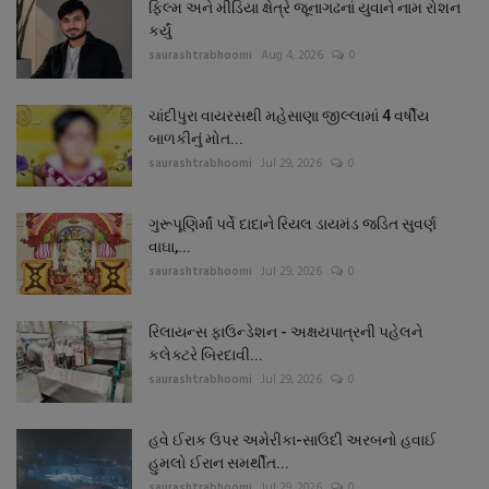
ફિલ્મ અને મીડિયા ક્ષેત્રે જૂનાગઢનાં યુવાને નામ રોશન
કર્યું
saurashtrabhoomi
Aug 4, 2026
0
ચાંદીપુરા વાયરસથી મહેસાણા જીલ્લામાં 4 વર્ષીય
બાળકીનું મોત...
saurashtrabhoomi
Jul 29, 2026
0
ગુરૂપૂણિર્માં પર્વે દાદાને રિયલ ડાયમંડ જડિત સુવર્ણ
વાઘા,...
saurashtrabhoomi
Jul 29, 2026
0
રિલાયન્સ ફાઉન્ડેશન - અક્ષયપાત્રની પહેલને
કલેક્ટરે બિરદાવી...
saurashtrabhoomi
Jul 29, 2026
0
હવે ઈરાક ઉપર અમેરીકા-સાઉદી અરબનો હવાઈ
હુમલો ઈરાન સમર્થીત...
saurashtrabhoomi
Jul 29, 2026
0