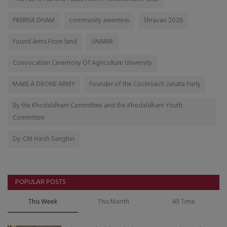
PRERNA DHAM
community awerness
Shravan 2026
Found Arms From land
UNARM
Convocation Ceremony Of Agriculture University
MAKE A DRONE ARMY
Founder of the Cockroach Janata Party
By the Khodaldham Committee and the Khodaldham Youth
Committee
Dy. CM Harsh Sanghvi
POPULAR POSTS
This Week
This Month
All Time