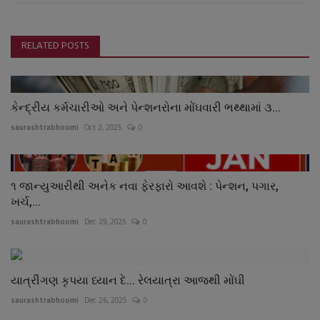
RELATED POSTS
કેન્દ્રીય કર્મચારીઓ અને પેન્શનરોના મોંઘવારી ભથ્થામાં ૩...
saurashtrabhoomi
Oct 2, 2025
0
૧ જાન્યુઆરીથી અનેક નવા ફેરફારો આવશે : પેન્શન, પગાર,
ખર્ચ,...
saurashtrabhoomi
Dec 29, 2025
0
યાત્રીગણ કૃપયા ધ્યાન દે... રેલયાત્રા આજથી મોંઘી
saurashtrabhoomi
Dec 26, 2025
0