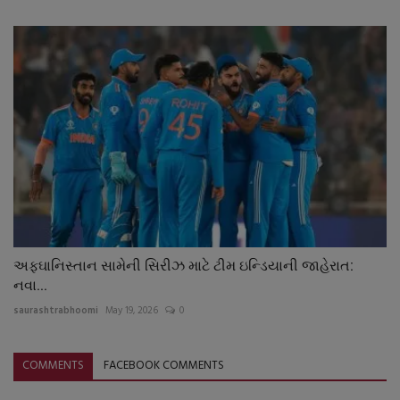
અફઘાનિસ્તાન સામેની સિરીઝ માટે ટીમ ઇન્ડિયાની જાહેરાત:
નવા...
saurashtrabhoomi
May 19, 2026
0
COMMENTS
FACEBOOK COMMENTS