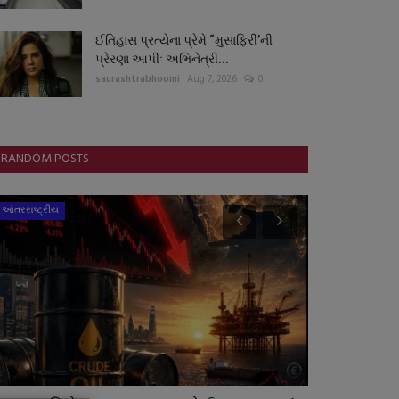
ઈતિહાસ પ્રત્યેના પ્રેમે “મુસાફિરી’ની
પ્રેરણા આપીઃ અભિનેત્રી...
saurashtrabhoomi
Aug 7, 2026
0
RANDOM POSTS
આંતરરાષ્ટ્રીય
ગુજરાત