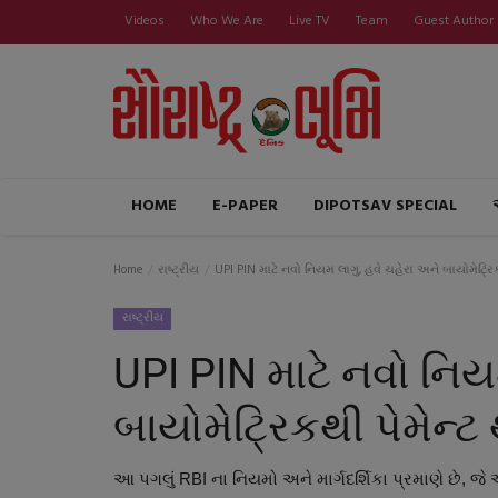
Videos
Who We Are
Live TV
Team
Guest Author
HOME
E-PAPER
DIPOTSAV SPECIAL
Home
રાષ્ટ્રીય
UPI PIN માટે નવો નિયમ લાગુ, હવે ચહેરા અને બાયોમેટ્રિક
રાષ્ટ્રીય
UPI PIN માટે નવો નિય
બાયોમેટ્રિકથી પેમેન્ટ
આ પગલું RBI ના નિયમો અને માર્ગદર્શિકા પ્રમાણે છે, જ