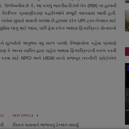
. ઉલ્લેખનીય છે કે, આ પગલું ભારતીય રિઝર્વ બેંક (RBI) ના હાલની
ો માટે વૈકલ્પિક પ્રમાણીકરણ પદ્ધતિઓને મંજૂરી આપવામાં આવી હતી.
નેમાં સુધારો થવાની અપેક્ષા છે.હાલમાં દરેક UPI ટ્રાન્ઝેક્શન માટે
ુવિધા લાગુ થઈ જાય, પછી ફેસ સ્કેન અથવા ફિંગરપ્રિન્ટ સેન્સરનો
ને યુઝર્સનો અનુભવ વધુ સરળ બનશે. નિષ્ણાતોના કહેવા પ્રમાણે
રણ કે અન્ય વ્યક્તિ દ્વારા ચહેરા અથવા ફિંગરપ્રિન્ટની નકલ કરવી
શ્ચિત કરવા માટે NPCI અને UIDAI વચ્ચે મજબૂત તકનીકી પ્રોટોકોલ
સ્પોર્ટ્સ
CLE
NEXT ARTICLE
ની
ચિરાગ પાસવાને ભાજપનું ટેન્શન વધાર્યું