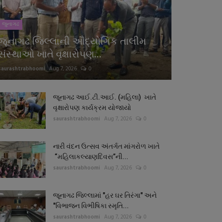
જુનાગઢ
જૂનાગઢ જિલ્લાની ઔદ્યોગિક તાલીમ
સંસ્થાઓ ખાતે વૃક્ષારોપણ...
saurashtrabhoomi
Aug 7, 2026
0
જૂનાગઢ આઈ.ટી.આઈ. (મહિલા) ખાતે
વૃક્ષારોપણ કાર્યક્રમ યોજાયો
saurashtrabhoomi
Aug 7, 2026
0
નારી વંદન ઉત્સવ અંતર્ગત માંગરોળ ખાતે
“મહિલાકલ્યાણદિવસ”ની...
saurashtrabhoomi
Aug 7, 2026
0
જૂનાગઢ જિલ્લામાં "હર ઘર તિરંગા" અને
"વિભાજન વિભીષિકા સ્મૃતિ...
saurashtrabhoomi
Aug 7, 2026
0