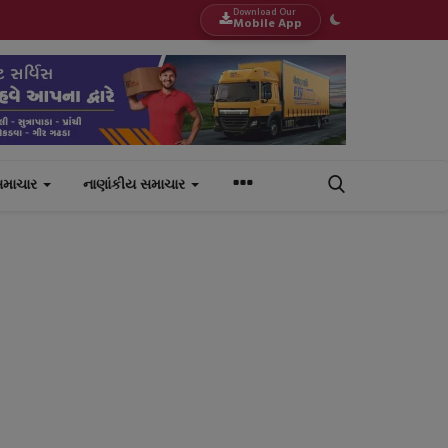
Download Our
Mobile App
સમાચાર
નાણાંકીય સમાચાર