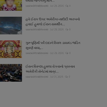
વર્ષીય બાળકીનું મોત...
saurashtrabhoomi
Jul 29, 2026
0
હવે ઈરાક ઉપર અમેરીકા-સાઉદી અરબનો
હવાઈ હુમલો ઈરાન સમર્થીત...
saurashtrabhoomi
Jul 29, 2026
0
ગુરૂપૂણિર્માં પર્વે દાદાને રિયલ ડાયમંડ જડિત
સુવર્ણ વાઘા,...
saurashtrabhoomi
Jul 29, 2026
0
ઈરાન વિરૂધ્ધ હુમલા રોકવાનો પ્રસ્તાવ
અમેરીકી સેનેટમાં માત્ર...
saurashtrabhoomi
Jul 31, 2026
0