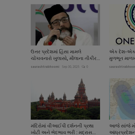
ઉત્તર પ્રદેશમાં હિંસા મામલે
એક દેશ-એક 
ચોંકાવનારો ખુલાસો, મૌલાના તૌકીર...
મુળભૂત માળખ
saurashtrabhoomi
Sep 30, 2025
0
saurashtrabhoo
મંદિરોમાં વીઆઈપી દર્શનની પ્રથા
આજે સાંજે મો
ખોટી અને ભેદભાવ ભરી : મદ્રાસ...
આંધ્રપ્રદેશન