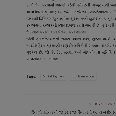
સાથે મેચ કરવામાં આવશે, જેથી પેમેન્ટની મંજૂર મળી જશે
માર્ગદર્શિકા પ્રમાણે છે. જેમાં ડિજિટલ ટ્રાન્ઝેક્શન
જેનાથી ડિજિટલ ચુકવણીમાં સુરક્ષા અને યુઝર્સના અનુભવ બં
૪- અથવા ૬-અંકનો PIN દાખલ કરવો જરૂરી છે. હવે નવી સ
ઉપયોગ કરીને તરત પેમેન્ટ કરી શકશો.
જેથી ટ્રાન્ઝેક્શનનો સમય ઓછો થશે, સુરક્ષા વધશે અ
બાયોમેટ્રિક પ્રમાણીકરણ છેતરપિંડીની શક્યતા ઘટશે. કા
મુશ્કેલ છે. જાે કે, ડેટા સુરક્ષા અને ગોપનીયતા સુનિ
અપનાવવામાં આવશે.
સ્વાસ્થ્ય
Digital Payment
Upi Transaction
Tags:
PREVIOUS ARTI
દિવાળી તહેવારની જાહેર રજા સિવાયની અન્ય બે દિવસ