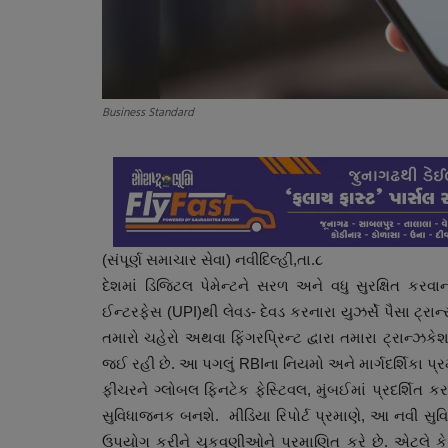
Business Standard
(સંપૂર્ણ સમાચાર સેવા) નવીદિલ્હી,તા.૮
દેશમાં ડિજિટલ પેમેન્ટને સરળ અને વધુ સુરક્ષિત કરવાની 
ઈન્ટરફેસ (UPI)થી લેવડ- દેવડ કરનારા યુઝર્સે પૈસા ટ્ર
તમારો ચહેરો અથવા ફિંગરપ્રિન્ટ દ્વારા તમારા ટ્રાન્
જઈ રહી છે. આ પગલું RBIના નિયમો અને માર્ગદર્શિકા પ્
ફીચરને ગ્લોબલ ફિનટેક ફેસ્ટિવલ, મુંબઈમાં પ્રદર્શિત કર
સુવિધાજનક બનશે. મીડિયા રિપોર્ટ પ્રમાણે, આ નવી સુવ
ઉપયોગ કરીને ચુકવણીઓને પ્રમાણિત કરે છે. એટલે કે,