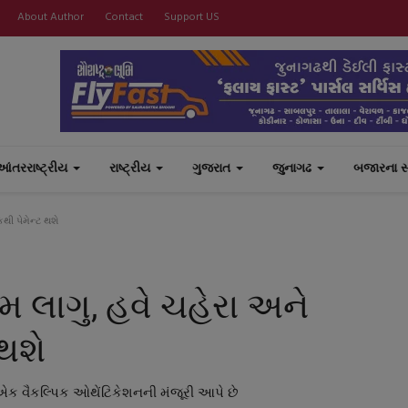
About Author
Contact
Support US
આંતરરાષ્ટ્રીય
રાષ્ટ્રીય
ગુજરાત
જુનાગઢ
બજારના 
થી પેમેન્ટ થશે
મ લાગુ, હવે ચહેરા અને
 થશે
ે એક વૈકલ્પિક ઓથેંટિકેશનની મંજૂરી આપે છે