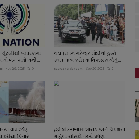
ચૂંટણીથી બંધારણના
વડાપ્રધાન નરેન્દ્ર મોદીનાં હસ્તે
ાનો ભંગ થતો નથી...
રૂા.૧ લાખ કરોડના વિકાસકાર્યોનું...
mi
Nov 28, 2025
0
saurashtrabhoomi
Sep 20, 2025
0
ન્થા વાવાઝોડુ
હવે લોકસભામાં શાસક અને વિપક્ષના
ા દરીયા કિનારે
મહિલા સાંસદો વચ્ચે ઘર્ષણ