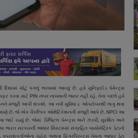
દિશામાં મોટું પગલું ભરવામાં આવ્યું છે. હવે યુનિફાઈડ પેમેન્ટ્સ
ાન્સફર કરવા માટે PIN નંબર નાખવાની જરુર નહી રહે. તેના બદલે હવે
ઝકેશનને મંજૂરી આપી શકશો. આ નવી સુવિધા ૮ ઓક્ટોબરથી લાગુ થવા
રમાણે છે, જે એક વૈકલ્પિક ઓથેંટિકેશનની મંજૂરી આપે છે. NPCI આ
વા જઈ રહ્યું છે. જેમાં ડિજિટલ પેમ્ન્ટ્સ અને ઝડપી, સુરક્ષિત અને
િધા ભારત સરકારની આધાર સિસ્ટમમાં સંગ્રહિત બાયોમેટ્રિક ડેટાનો
 વપરાશકર્તાઓના ચહેરા અથવા ફિંગરપ્રિન્ટ્સ તેમના આધાર ડેટા