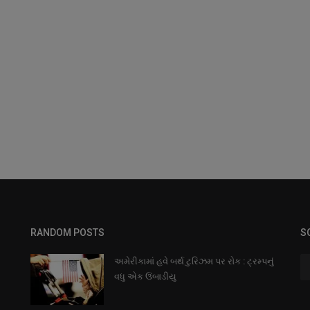
RANDOM POSTS
S
અમેરીકામાં હવે બર્થ ટુરિઝમ પર રોક : ટ્રમ્પનું
વધુ એક ઉંબાડીયુ