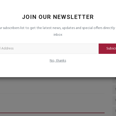
ેસી રહો
વૈભવ સૂર્યવંશી તેની વિસ્ફોટક બેટિંગને કારણે
ટ
ાઈ
અવારનવાર ચર્ચામાં
ભ
JOIN OUR NEWSLETTER
saurashtrabhoomi
Dec 9, 2025
0
sa
શરીરને
ભારતીય સ્પોટ્સ ખેલાડી તરીકે વિરાટ કોહલીથી લઈને રોહિત શર્મા સુધી
ur subscribers list to get the latest news, updates and special offers directly 
બધા ખેલાડીઓને પાછળ...
inbox
Subsc
No, thanks