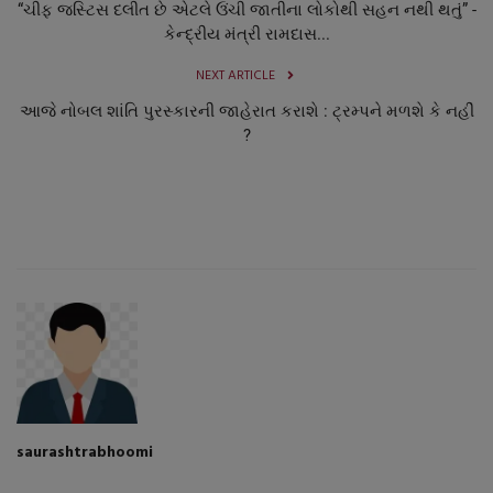
“ચીફ જસ્ટિસ દલીત છે એટલે ઉંચી જાતીના લોકોથી સહન નથી થતું” -
નાણાંકીય સમાચાર
કેન્દ્રીય મંત્રી રામદાસ...
NEXT ARTICLE
સ્થાનિક સમાચાર
આજે નોબલ શાંતિ પુરસ્કારની જાહેરાત કરાશે : ટ્રમ્પને મળશે કે નહીં
?
સ્પોર્ટ્સ
રાશિફળ
ગુનાખોરી
બોલિવૂડ
સ્વાસ્થ્ય
saurashtrabhoomi