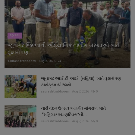
જુનાગઢ
જૂનાગઢ જિલ્લાની ઔદ્યોગિક તાલીમ સંસ્થાઓ ખાતે
વૃક્ષારોપણ...
saurashtrabhoomi
Aug 7, 2026
0
જૂનાગઢ આઈ.ટી.આઈ. (મહિલા) ખાતે વૃક્ષારોપણ
કાર્યક્રમ યોજાયો
saurashtrabhoomi
Aug 7, 2026
0
નારી વંદન ઉત્સવ અંતર્ગત માંગરોળ ખાતે
“મહિલાકલ્યાણદિવસ”ની...
saurashtrabhoomi
Aug 7, 2026
0