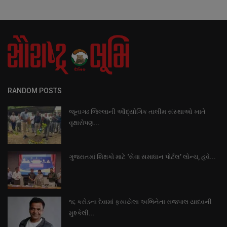
RANDOM POSTS
જૂનાગઢ જિલ્લાની ઔદ્યોગિક તાલીમ સંસ્થાઓ ખાતે
વૃક્ષારોપણ...
ગુજરાતમાં શિક્ષકો માટે ‘સેવા સમાધાન પોર્ટલ’ લોન્ચ, હવે...
૧૬ કરોડના દેવામાં ફસાયેલા અભિનેતા રાજપાલ યાદવની
મુશ્કેલી...