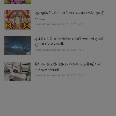
ગુરૂપૂણિર્માં પર્વે દાદાને રિયલ ડાયમંડ જડિત સુવર્ણ
વાઘા,...
saurashtrabhoomi
Jul 29, 2026
0
હવે ઈરાક ઉપર અમેરીકા-સાઉદી અરબનો હવાઈ
હુમલો ઈરાન સમર્થીત...
saurashtrabhoomi
Jul 29, 2026
0
રિલાયન્સ ફાઉન્ડેશન - અક્ષયપાત્રની પહેલને
કલેક્ટરે બિરદાવી...
saurashtrabhoomi
Jul 29, 2026
0