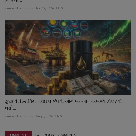
saurashtrabhoomi
Jun 12, 2026
0
યુધ્ધની સ્થિતિમાં ઓઈલ કંપનીઓને બખ્ખા : અબજાે ડોલરનો
નફો...
saurashtrabhoomi
Aug 5, 2026
0
COMMENTS
FACEBOOK COMMENTS