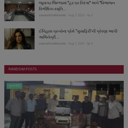
જૂનાગઢ જિલ્લામાં "હર ઘર તિરંગા" અને "વિભાજન
વિભીષિકા સ્મૃતિ...
saurashtrabhoomi
Aug 7, 2026
0
ઈતિહાસ પ્રત્યેના પ્રેમે “મુસાફિરી’ની પ્રેરણા આપીઃ
અભિનેત્રી...
saurashtrabhoomi
Aug 7, 2026
0
RANDOM POSTS
ગુનાખોરી