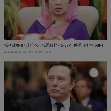
બાંગ્લાદેશના પૂર્વ પીએમ ખાલિદા ઝિયાનું ૮૦ વર્ષની વયે અવસાન
saurashtrabhoomi
Dec 30, 2025
0