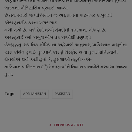
અફઘાનીસ્તાનની તાલીબાની સરકારના વિદેશમંત્રી અમીરખાન મુતાકી
About Author
ભારતના ઐતિહાસિક પ્રવાસે આવ્યા
છે તેવા સમયે જ પાકિસ્તાને જ અફઘાનના પાટનગર કાબુલમાં
Contact
એરસ્ટ્રાઈક કરતા ખળભળાટ
મચી ગયો છે. બન્ને દેશો વચ્ચે તંગદીલી વકરવાના એંધાણ છે.
Dipotsav Special
એરસ્ટ્રાઈકમાં કાબુલ બોંબ ધડાકાઓથી ધણધણી
ઉઠયુ હતું. સ્થાનિક મીડિયાના અહેવાલો અનુસાર, પાકિસ્તાન વાયુસેના
આંતરરાષ્ટ્રીય
દ્વારા કથિત હવાઈ હુમલાને કારણે વિસ્ફોટ થયા હતા. પાકિસ્તાની
ચેનલોએ દાવો કર્યો હતો કે, હુમલાઓ તહરીક-એ-
રાષ્ટ્રીય
તાલિબાન પાકિસ્તાન (્ઁ) ઠેકાણાઓને નિશાન બનાવીને કરવામાં આવ્યા
હતા.
ગુજરાત
જુનાગઢ
AFGHANISTAN
PAKISTAN
Tags:
Support US
બજારના સમાચાર
PREVIOUS ARTICLE