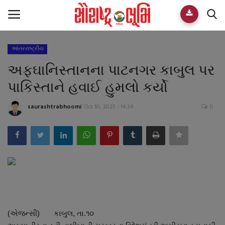
આંતરરાષ્ટ્રીય
Home
અફઘાનિસ્તાનના પાટનગર કાબુલ પર
E-paper
પાકિસ્તાને હવાઈ હુમલો કર્યો
Videos
saurashtrabhoomi
Oct 10, 2025 - 14:24
0
Who We Are
Live TV
Team
Guest Author
(એજન્સી) કાબુલ, તા.૧૦