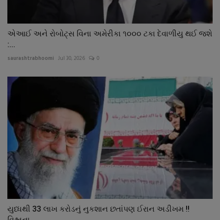
એઆઈ અને રોબોટ્સ વિના અમેરીકા ૧૦૦૦ ટકા દેવાળીયુ થઈ જશે
:...
saurashtrabhoomi
Jul 30, 2026
0
યુધ્ધથી 33 લાખ કરોડનું નુકશાન છતાંપણ ઈરાન અડીખમ !!
વિશ્વના...