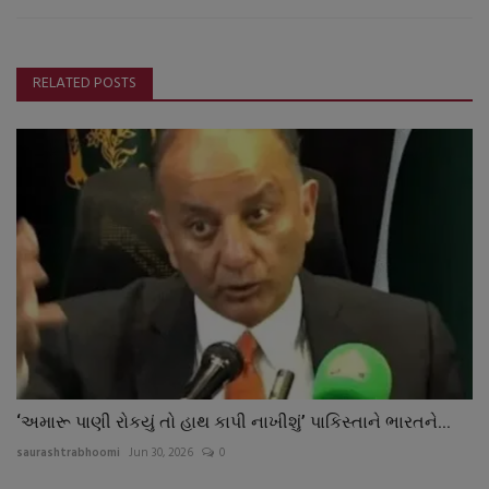
RELATED POSTS
‘અમારૂ પાણી રોકયું તો હાથ કાપી નાખીશું’ પાકિસ્તાને ભારતને...
saurashtrabhoomi
Jun 30, 2026
0