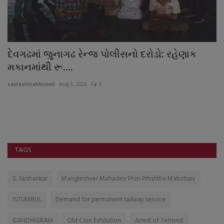
રાવલ નજીક ૧૪ ટન બેલા સાથે ટ્રક ઝડપાયો
ડ
ફ
saurashtrabhoomi
Jul 31, 2026
0
sa
પ્
ડિસ
TAGS
S. Jaishankar
Mangleshver Mahadev Pran Prtishtha Mahotsav
ISTUMBUL
Demand for permanent railway service
GANDHIGRAM
Old Coin Exhibition
Arrest of Terrorist