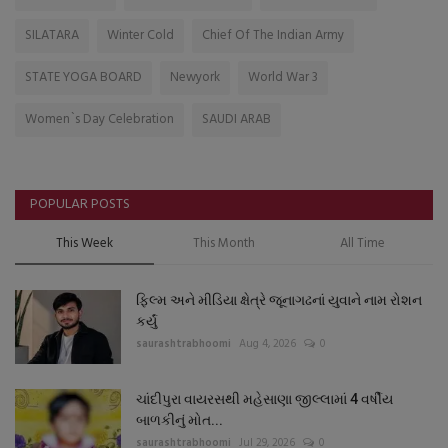
SILATARA
Winter Cold
Chief Of The Indian Army
STATE YOGA BOARD
Newyork
World War 3
Women`s Day Celebration
SAUDI ARAB
POPULAR POSTS
This Week
This Month
All Time
ફિલ્મ અને મીડિયા ક્ષેત્રે જૂનાગઢનાં યુવાને નામ રોશન
કર્યું
saurashtrabhoomi
Aug 4, 2026
0
ચાંદીપુરા વાયરસથી મહેસાણા જીલ્લામાં 4 વર્ષીય
બાળકીનું મોત...
saurashtrabhoomi
Jul 29, 2026
0