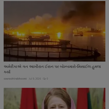
અમેરીકાએ ગત આખીરાત ઈરાન પર બોમ્બમારો-મિસાઈલ હુમલા
કર્યા
saurashtrabhoomi
Jul 9, 2026
0