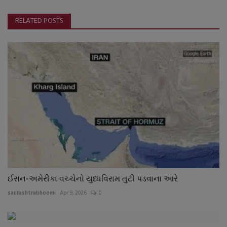
RELATED POSTS
ઈરાન-અમેરીકા વચ્ચેનો યુધ્ધવિરામ તુટી પડવાના આરે
saurashtrabhoomi
Apr 9, 2026
0