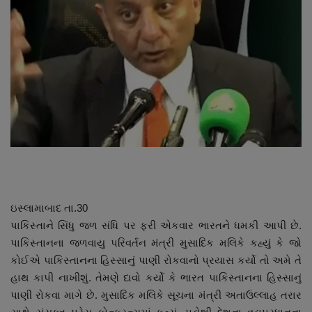
About Author
Contact
Dipotsav Special
આંતરરાષ્ટ્રીય
રાષ્ટ્રીય
ગુજરાત
ઇસ્લામાબાદ તા.30
જુનાગઢ
પાકિસ્તાને સિંધુ જળ સંધિ પર ફરી એકવાર ભારતને ધમકી આપી છે.
પાકિસ્તાનના જળવાયુ પરિવર્તન મંત્રી મુસાદિક મલિકે કહ્યું કે જો
Support US
કોઈએ પાકિસ્તાનના હિસ્સાનું પાણી રોકવાનો પ્રયાસ કર્યો તો અમે તે
હાથ કાપી નાખીશું. તેમણે દાવો કર્યો કે ભારત પાકિસ્તાનના હિસ્સાનું
બજારના સમાચાર
પાણી રોકવા માગે છે. મુસાદિક મલિકે સૂચના મંત્રી અતાઉલ્લાહ તરાર