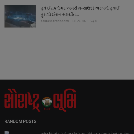
હવે ઈરાક ઉપર અમેરીકા-સાઉદી અરબનો હવાઈ
હુમલો ઈરાન સમર્થીત...
saurashtrabhoomi
Jul 29, 2026
0
RANDOM POSTS
ઘરેલુ ક્રિકેટ રમો, નહીંતર આ રીતે જ હારતા રહેશો : કપીલ