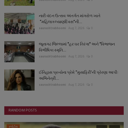
નારી વંદન ઉત્સવ અંતર્ગત માંગરોળ ખાતે
“મહિલાકલ્યાણદિવસ”ની...
saurashtrabhoomi
Aug 7, 2026
0
જૂનાગઢ જિલ્લામાં "હર ઘર તિરંગા" અને "વિભાજન
વિભીષિકા સ્મૃતિ...
saurashtrabhoomi
Aug 7, 2026
0
ઈતિહાસ પ્રત્યેના પ્રેમે “મુસાફિરી’ની પ્રેરણા આપીઃ
અભિનેત્રી...
saurashtrabhoomi
Aug 7, 2026
0
RANDOM POSTS
સ્પોર્ટ્સ