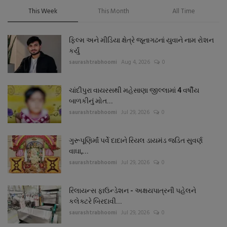
This Week
This Month
All Time
ફિલ્મ અને મીડિયા ક્ષેત્રે જૂનાગઢનાં યુવાને નામ રોશન
કર્યું
saurashtrabhoomi
Aug 4, 2026
0
ચાંદીપુરા વાયરસથી મહેસાણા જીલ્લામાં 4 વર્ષીય
બાળકીનું મોત...
saurashtrabhoomi
Jul 29, 2026
0
ગુરૂપૂણિર્માં પર્વે દાદાને રિયલ ડાયમંડ જડિત સુવર્ણ
વાઘા,...
saurashtrabhoomi
Jul 29, 2026
0
રિલાયન્સ ફાઉન્ડેશન - અક્ષયપાત્રની પહેલને
કલેક્ટરે બિરદાવી...
saurashtrabhoomi
Jul 29, 2026
0