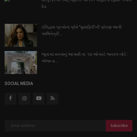
દેવ
ઈતિહાસ પ્રત્યેના પ્રેમે “મુસાફિરી’ની પ્રેરણા આપીઃ
અભિનેત્રી...
જૂનાગઢ મનપાનું આગામી તા. ૧૭ ઓગસ્ટે જનરલ બોર્ડ :
એજન્ડા...
SOCIAL MEDIA
Subscribe