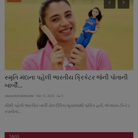
સ્મૃતિ મંદાના પહેલી ભારતીય ક્રિકેટર જેની પોતાની
જ
બાર્બી...
નિ
saurashtrabhoomi
Mar 10, 2026
0
sa
સૌથી પહેલી ભારતીય બાર્બી ડોલ દીપિકા મૂત્યાલાથી પ્રેરિત હતી, જે લાઇવ ટીન્ટેડ
કંપનીનાં...
TAGS