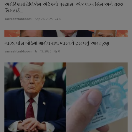
અમેરિકામાં ટેલિકોમ એટેકનો પ્રયાસ: એક લાખ સિમ અને ૩૦૦
સિમકાર્ડ...
saurashtrabhoomi
Sep 26, 2025
0
ગાઝા પીસ બોર્ડમાં શામેલ થવા ભારતને ટ્રમ્પનું આમંત્રણ
saurashtrabhoomi
Jan 19, 2026
0