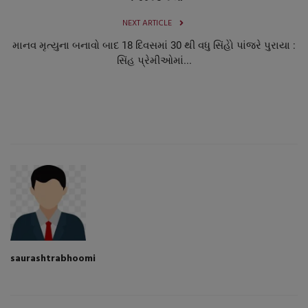
NEXT ARTICLE
માનવ મૃત્યુના બનાવો બાદ 18 દિવસમાં 30 થી વધુ સિંહોે પાંજરે પુરાયા :
સિંહ પ્રેમીઓમાં...
saurashtrabhoomi