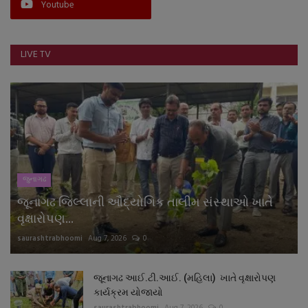
Youtube
LIVE TV
જુનાગઢ
જૂનાગઢ જિલ્લાની ઔદ્યોગિક તાલીમ સંસ્થાઓ ખાતે
વૃક્ષારોપણ...
saurashtrabhoomi
Aug 7, 2026
0
જૂનાગઢ આઈ.ટી.આઈ. (મહિલા) ખાતે વૃક્ષારોપણ
કાર્યક્રમ યોજાયો
saurashtrabhoomi
Aug 7, 2026
0