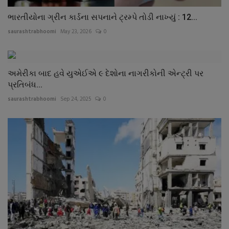
ભારતીયોના ગ્રીન કાર્ડના સપનાને ટ્રમ્પે તોડી નાખ્યું : 12...
saurashtrabhoomi
May 23, 2026
0
અમેરીકા બાદ હવે યુએઈએ ૯ દેશોના નાગરીકોની એન્ટ્રી પર
પ્રતિબંધ...
saurashtrabhoomi
Sep 24, 2025
0