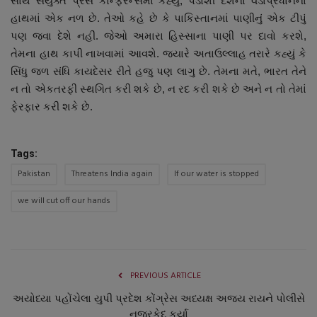
સાથે સંયુક્ત પ્રેસ કોન્ફરન્સમાં કહ્યું, પડોશી દેશના વડાપ્રધાનના
નાણાંકીય સમાચાર
હાથમાં એક નળ છે. તેઓ કહે છે કે પાકિસ્તાનમાં પાણીનું એક ટીપું
પણ જવા દેશે નહીં. જેઓ અમારા હિસ્સાના પાણી પર દાવો કરશે,
સ્થાનિક સમાચાર
તેમના હાથ કાપી નાખવામાં આવશે. જ્યારે અતાઉલ્લાહ તરારે કહ્યું કે
સિંધુ જળ સંધિ કાયદેસર રીતે હજુ પણ લાગુ છે. તેમના મતે, ભારત તેને
સ્પોર્ટ્સ
ન તો એકતરફી સ્થગિત કરી શકે છે, ન રદ કરી શકે છે અને ન તો તેમાં
ફેરફાર કરી શકે છે.
રાશિફળ
Tags:
ગુનાખોરી
Pakistan
Threatens India again
If our water is stopped
બોલિવૂડ
we will cut off our hands
સ્વાસ્થ્ય
PREVIOUS ARTICLE
અયોધ્યા પહોંચેલા યુપી પ્રદેશ કોંગ્રેસ અધ્યક્ષ અજય રાયને પોલીસે
નજરકેદ કર્યા