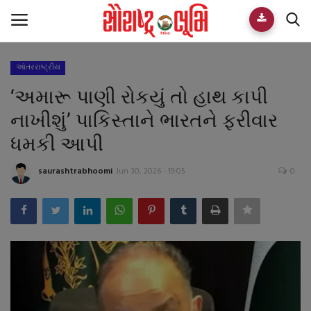
આંતરરાષ્ટ્રીય
Home
‘અમારૂ પાણી રોકયું તો હાથ કાપી
E-paper
નાખીશું’ પાકિસ્તાને ભારતને ફરીવાર
ધમકી આપી
Videos
saurashtrabhoomi
Jun 30, 2026 - 19:05
0
Who We Are
Live TV
Team
Guest Author