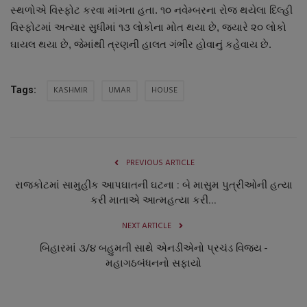
સ્થળોએ વિસ્ફોટ કરવા માંગતા હતા. ૧૦ નવેમ્બરના રોજ થયેલા દિલ્હી
નાણાંકીય સમાચાર
વિસ્ફોટમાં અત્યાર સુધીમાં ૧૩ લોકોના મોત થયા છે, જ્યારે ૨૦ લોકો
ઘાયલ થયા છે, જેમાંથી ત્રણની હાલત ગંભીર હોવાનું કહેવાય છે.
સ્થાનિક સમાચાર
સ્પોર્ટ્સ
KASHMIR
UMAR
HOUSE
Tags:
રાશિફળ
ગુનાખોરી
PREVIOUS ARTICLE
રાજકોટમાં સામુહીક આપઘાતની ઘટના : બે માસુમ પુત્રીઓની હત્યા
બોલિવૂડ
કરી માતાએ આત્મહત્યા કરી...
સ્વાસ્થ્ય
NEXT ARTICLE
બિહારમાં ૩/૪ બહુમતી સાથે એનડીએનો પ્રચંડ વિજય -
મહાગઠબંધનનો સફાયો