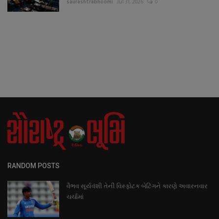
saurashtrabhoomi
Jul 31, 2026
0
RANDOM POSTS
વૈભવ સૂર્યવંશી તેની વિસ્ફોટક બેટિંગને કારણે અવારનવાર
ચર્ચામાં