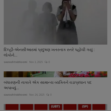
દિલ્હી-એનસીઆરમાં પ્રદુષણ ખતરનાક સ્તરે પહોંચી ગયું :
લોકોને...
saurashtrabhoomi
Nov 3, 2025
0
બંધારણની તાકાતે એક સામાન્ય વ્યક્તિને વડાપ્રધાન પદ
અપાવ્યું...
saurashtrabhoomi
Nov 26, 2025
0