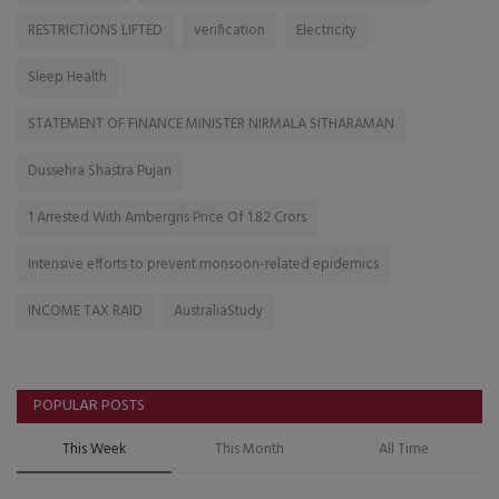
RESTRICTIONS LIFTED
verification
Electricity
Sleep Health
STATEMENT OF FINANCE MINISTER NIRMALA SITHARAMAN
Dussehra Shastra Pujan
1 Arrested With Ambergris Price Of 1.82 Crors
Intensive efforts to prevent monsoon-related epidemics
INCOME TAX RAID
AustraliaStudy
POPULAR POSTS
This Week
This Month
All Time