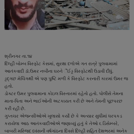
About Author
Contact
Dipotsav Special
આંતરરાષ્ટ્રીય
શ્રીનગર તા.૧૪
દિલ્હી બોમ્બ વિસ્ફોટ કેસમાં, સુરક્ષા દળોએ ગત રાત્રે પુલવામામાં
રાષ્ટ્રીય
આતંકવાદી ડૉ.ઉમર નબીના ઘરને ૈંઈડ્ઢ વિસ્ફોટથી ઉડાવી દીધું.
ડ્ઢદ્ગછ મેચિંગથી એ પણ પુષ્ટિ મળી કે વિસ્ફોટ કરનારી કારમાં ઉમર જ
ગુજરાત
હતો.
ડોક્ટર ઉમર પુલવામાના કોઇલ વિસ્તારમાં રહેતો હતો. પોલીસે તેમના
જુનાગઢ
માતા-પિતા અને ભાઈઓની અટકાયત કરી છે અને તેમની પૂછપરછ
કરી રહી છે.
Support US
ગુપ્તચર એજન્સીઓએ ખુલાસો કર્યો છે કે અત્યાર સુધીમાં ધરપકડ
કરાયેલા આઠ આતંકવાદીઓએ જણાવ્યું હતું કે તેઓ ૬ ડિસેમ્બરે,
બજારના સમાચાર
બાબરી મસ્જિદ ધ્વંસની વર્ષગાંઠના દિવસે દિલ્હી સહિત દેશભરમાં અનેક