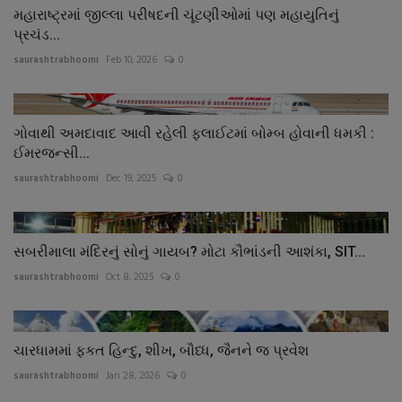
મહારાષ્ટ્રમાં જીલ્લા પરીષદની ચૂંટણીઓમાં પણ મહાયુતિનું
પ્રચંડ...
saurashtrabhoomi
Feb 10, 2026
0
ગોવાથી અમદાવાદ આવી રહેલી ફલાઈટમાં બોમ્બ હોવાની ધમકી :
ઈમરજન્સી...
saurashtrabhoomi
Dec 19, 2025
0
સબરીમાલા મંદિરનું સોનું ગાયબ? મોટા કૌભાંડની આશંકા, SIT...
saurashtrabhoomi
Oct 8, 2025
0
ચારધામમાં ફકત હિન્દુ, શીખ, બૌધ્ધ, જૈનને જ પ્રવેશ
saurashtrabhoomi
Jan 28, 2026
0