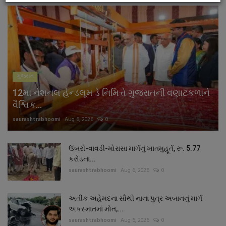
ગુજરાત
12મા નેશનલ હેન્ડલૂમ ડે નિમિત્તે ગુજરાતની વણાટકળાને
વૈશ્વિક...
saurashtrabhoomi
Aug 6, 2026
0
ઉંબરી-વાવડી-મોરાસા માર્ગનું ખાતમુહૂર્ત, રૂ. 5.77
કરોડના...
saurashtrabhoomi
Aug 6, 2026
0
અતીક અહેમદના સૌથી નાના પુત્ર અબાનનું માર્ગ
અકસ્માતમાં મોત,...
saurashtrabhoomi
Aug 6, 2026
0