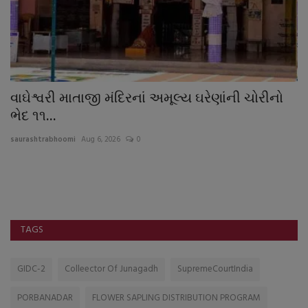
વાઘેશ્વરી માતાજી મંદિરનાં અમૂલ્ય ઘરેણાંની ચોરીનો
દ
ભેદ ૧૧...
જ
saurashtrabhoomi
Aug 6, 2026
0
sa
ઘર
અ
TAGS
GIDC-2
Colleector Of Junagadh
SupremeCourtIndia
PORBANADAR
FLOWER SAPLING DISTRIBUTION PROGRAM