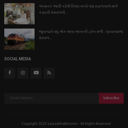
અચાનક આવી પડેલી વિપદા વચ્ચે પણ સફળતાનો માર્ગ
કંડારતી વેરાવળની...
જૂનાગઢને વધુ એક લાંબા અંતરની ટ્રેન મળી : પ્રયાગરાજ
વેરાવળ...
SOCIAL MEDIA
Subscribe
Copyright 2025 SaurashtraBhoomi - All Rights Reserved.