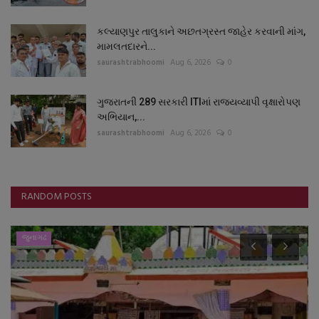
કલ્યાણપુર તાલુકાને અછતગ્રસ્ત જાહેર કરવાની માંગ,
મામલતદારને...
saurashtrabhoomi
Aug 6, 2026
0
ગુજરાતની 289 સરકારી ITIમાં રાજ્યવ્યાપી વૃક્ષારોપણ
અભિયાન,...
saurashtrabhoomi
Aug 6, 2026
0
RANDOM POSTS
જુનાગઢ