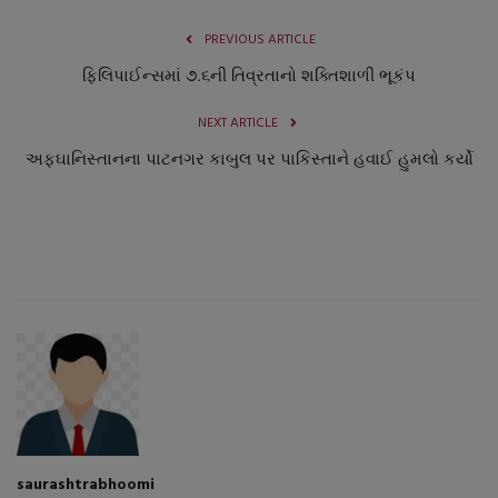
નાણાંકીય સમાચાર
PREVIOUS ARTICLE
ફિલિપાઈન્સમાં ૭.૬ની તિવ્રતાનો શક્તિશાળી ભૂકંપ
સ્થાનિક સમાચાર
NEXT ARTICLE
સ્પોર્ટ્સ
અફઘાનિસ્તાનના પાટનગર કાબુલ પર પાકિસ્તાને હવાઈ હુમલો કર્યો
રાશિફળ
ગુનાખોરી
બોલિવૂડ
સ્વાસ્થ્ય
saurashtrabhoomi