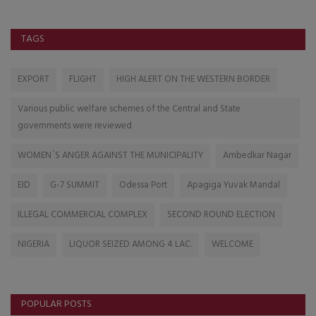
TAGS
EXPORT
FLIGHT
HIGH ALERT ON THE WESTERN BORDER
Various public welfare schemes of the Central and State
governments were reviewed
WOMEN`S ANGER AGAINST THE MUNICIPALITY
Ambedkar Nagar
EID
G-7 SUMMIT
Odessa Port
Apagiga Yuvak Mandal
ILLEGAL COMMERCIAL COMPLEX
SECOND ROUND ELECTION
NIGERIA
LIQUOR SEIZED AMONG 4 LAC.
WELCOME
POPULAR POSTS