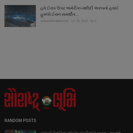
હવે ઈરાક ઉપર અમેરીકા-સાઉદી અરબનો હવાઈ
હુમલો ઈરાન સમર્થીત...
saurashtrabhoomi
Jul 29, 2026
0
RANDOM POSTS
યુધ્ધની સ્થિતિમાં ઓઈલ કંપનીઓને બખ્ખા : અબજાે