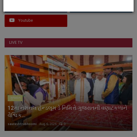
Facebook
Instagram
Youtube
LIVE TV
ગુજરાત
12મા નેશનલ હેન્ડલૂમ ડે નિમિત્તે ગુજરાતની વણાટકળાને
વૈશ્વિક...
saurashtrabhoomi
Aug 6, 2026
0