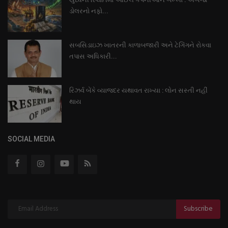
ડોલરનો નફો...
સબસિડાઇઝ ખાતરની કાળાબજારી અને ટેગિંગને રોકવા
તપાસ અધિકારી...
રિઝર્વ બેંકે વ્યાજદર યથાવત રાખ્યા : લોન સસ્તી નહીં
થાય
SOCIAL MEDIA
Subscribe