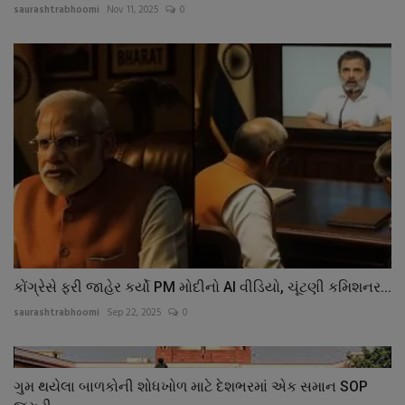
saurashtrabhoomi
Nov 11, 2025
0
કોંગ્રેસે ફરી જાહેર કર્યો PM મોદીનો AI વીડિયો, ચૂંટણી કમિશનર...
saurashtrabhoomi
Sep 22, 2025
0
ગુમ થયેલા બાળકોની શોધખોળ માટે દેશભરમાં એક સમાન SOP