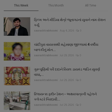
This Week
This Month
All Time
ફિલ્મ અને મીડિયા ક્ષેત્રે જૂનાગઢનાં યુવાને નામ રોશન
કર્યું
saurashtrabhoomi
Aug 4, 2026
0
ચાંદીપુરા વાયરસથી મહેસાણા જીલ્લામાં 4 વર્ષીય
બાળકીનું મોત...
saurashtrabhoomi
Jul 29, 2026
0
ગુરૂપૂણિર્માં પર્વે દાદાને રિયલ ડાયમંડ જડિત સુવર્ણ
વાઘા,...
saurashtrabhoomi
Jul 29, 2026
0
રિલાયન્સ ફાઉન્ડેશન - અક્ષયપાત્રની પહેલને
કલેક્ટરે બિરદાવી...
saurashtrabhoomi
Jul 29, 2026
0