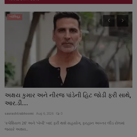
બોલિવૂડ
અક્ષય કુમાર અને નીરજ પાંડેની હિટ જોડી ફરી સાથે,
ન
આર.ડી....
દ
saurashtrabhoomi
Aug 6, 2026
0
sa
કો
'સ્પેશિયલ 26' અને 'બેબી' બાદ ફરી થશે સહયોગ, ફરહાન અખ્તર લીડ રોલમાં
મહ
જ્યારે અક્ષય...
દી