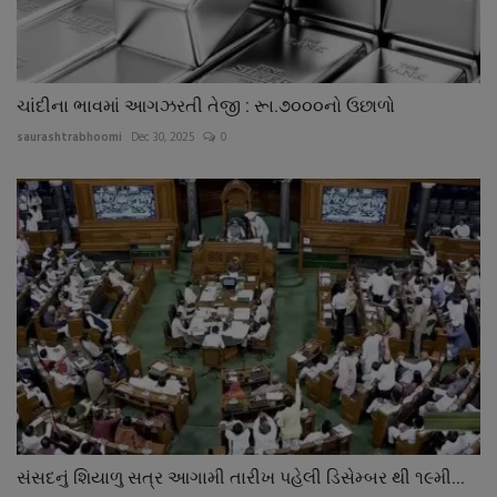
ચાંદીના ભાવમાં આગઝરતી તેજી : રૂા.૭૦૦૦નો ઉછાળો
saurashtrabhoomi
Dec 30, 2025
0
સંસદનું શિયાળુ સત્ર આગામી તારીખ પહેલી ડિસેમ્બર થી ૧૯મી...