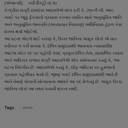
About Author
(એજન્સી) નવી દિલ્હી તા.૧૦
કેન્દ્રીય મંત્રી રામદાસ આઠવલેએ માંગ કરી કે, ઝ્રત્નૈં બી. આર.
ગવઈ પર જૂતું ફેંકવાનો પ્રયાસ કરનાર વ્યક્તિ સામે અનુસૂચિત જાતિ
Contact
અને અનુસૂચિત જનતાતિ (અત્યાચાર નિવારણ) અધિનિયમ હેઠળ કેસ
દાખલ થવો જોઈએ.
Dipotsav Special
આ ઘટના એટલે થઈ કારણ કે, ઉચ્ચ જાતિના અમુક લોકો એ વાત
સ્વીકાર ન કરી શક્યા કે, દલિત સમુદાયથી આવનારા ન્યાયાધીશ
આંતરરાષ્ટ્રીય
આટલા મોટા પદ પર પહોંચી ગયા. પ્રમુખ દલિત નેતા, સામાજિક ન્યાય
અને અધિકાર રાજ્ય મંત્રી આઠવલેએ એક સંમેલનમાં કહ્યું કે, ‘આ
રાષ્ટ્રીય
ઘટના નિંદનીય છે. આઠવલેએ કહ્યું કે, ચીફ જસ્ટિસ પર હુમલાનો
પ્રયાસ પહેલીવાર થયો છે. ભૂષણ ગવઈ દલિત સમુદાયમાંથી આવે છે
ગુજરાત
અને તેમણે પોતાની યોગ્યતાના આધારે આ પદ મેળવ્યું છે. અમુક ઉચ્ચ
જાતિના લોકો આ તથ્ય પચાવી શકતા નથી.
જુનાગઢ
Support US
GAVAI
Tags:
બજારના સમાચાર