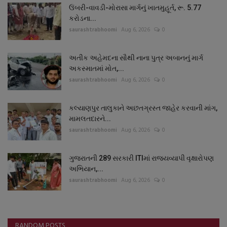
ઉંબરી-વાવડી-મોરાસા માર્ગનું ખાતમુહૂર્ત, રૂ. 5.77
કરોડના...
saurashtrabhoomi
Aug 6, 2026
0
અતીક અહેમદના સૌથી નાના પુત્ર અબાનનું માર્ગ
અકસ્માતમાં મોત,...
saurashtrabhoomi
Aug 6, 2026
0
કલ્યાણપુર તાલુકાને અછતગ્રસ્ત જાહેર કરવાની માંગ,
મામલતદારને...
saurashtrabhoomi
Aug 6, 2026
0
ગુજરાતની 289 સરકારી ITIમાં રાજ્યવ્યાપી વૃક્ષારોપણ
અભિયાન,...
saurashtrabhoomi
Aug 6, 2026
0
RANDOM POSTS