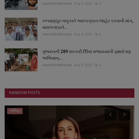
saurashtrabhoomi
Aug 6, 2026
0
કલ્યાણપુર તાલુકાને અછતગ્રસ્ત જાહેર કરવાની માંગ,
મામલતદારને...
saurashtrabhoomi
Aug 6, 2026
0
ગુજરાતની 289 સરકારી ITIમાં રાજ્યવ્યાપી વૃક્ષારોપણ
અભિયાન,...
saurashtrabhoomi
Aug 6, 2026
0
RANDOM POSTS
બોલિવૂડ