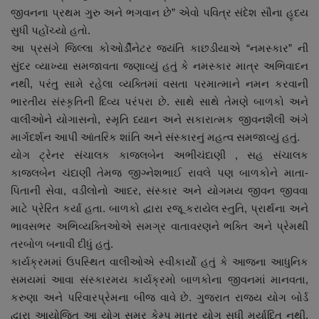
જીવનના પ્રથમ ગુરુ અને ભગવાન છે” એવો પવિત્ર સંદેશ સૌના હૃદય
સુધી પહોંચ્યો હતો.
આ પ્રસંગે જિલ્લા કોઓર્ડીનેટર જયંતિ કાછડીયાએ “નમસ્કાર” ની
સુંદર વ્યાખ્યા સમજાવતા જણાવ્યું હતું કે નમસ્કાર માત્ર અભિવાદન
નથી, પરંતુ સામે રહેલા વ્યક્તિમાં વસતા પરમાત્માને નમન કરવાની
ભારતીય સંસ્કૃતિની દિવ્ય પરંપરા છે. સાથે સાથે તેમણે બાળકો અને
વાલીઓને યોગાસનો, સ્મૃતિ ધ્યાન અને સકારાત્મક જીવનશૈલી અંગે
માર્ગદર્શન આપી આંતરિક શાંતિ અને સંસ્કારનું મહત્વ સમજાવ્યું હતું.
યોગ ટ્રેનર સંચાલક કાજલબેન અભીચંદાણી , સહ સંચાલક
કાજલબેન ચંદાણી તેમજ જીગ્નેશભાઈ રાવલે પણ બાળકોને માતા-
પિતાની સેવા, વડીલોનો આદર, સંસ્કાર અને યોગમય જીવન જીવવા
માટે પ્રેરિત કર્યા હતા. બાળકો દ્વારા રજૂ કરાયેલ સ્તુતિ, પ્રાર્થના અને
ભાવસભર અભિવ્યક્તિઓએ સમગ્ર વાતાવરણને ભક્તિ અને પ્રેમથી
તરબોળ બનાવી દીધું હતું.
કાર્યક્રમમાં ઉપસ્થિત વાલીઓએ સ્વીકાર્યો હતું કે આજના આધુનિક
સમયમાં આવા સંસ્કારમય કાર્યક્રમો બાળકોના જીવનમાં માનવતા,
કરુણા અને પરિવારપ્રેમના બીજ વાવે છે. ગુજરાત રાજ્ય યોગ બોર્ડ
દ્વારા આયોજિત આ યોગ સમર કેમ્પ માત્ર યોગ સુધી મર્યાદિત નથી,