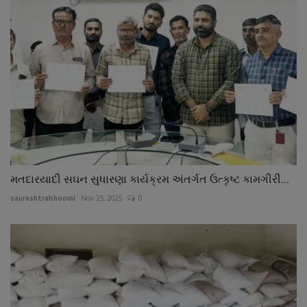
મતદારયાદી સઘન સુધારણા કાર્યક્રમ અંતર્ગત ઉત્કૃષ્ટ કામગીરી...
saurashtrabhoomi
Nov 25, 2025
0