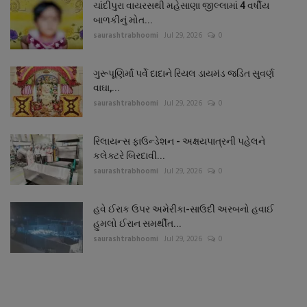
ચાંદીપુરા વાયરસથી મહેસાણા જીલ્લામાં 4 વર્ષીય
બાળકીનું મોત...
saurashtrabhoomi
Jul 29, 2026
0
ગુરૂપૂણિર્માં પર્વે દાદાને રિયલ ડાયમંડ જડિત સુવર્ણ
વાઘા,...
saurashtrabhoomi
Jul 29, 2026
0
રિલાયન્સ ફાઉન્ડેશન - અક્ષયપાત્રની પહેલને
કલેક્ટરે બિરદાવી...
saurashtrabhoomi
Jul 29, 2026
0
હવે ઈરાક ઉપર અમેરીકા-સાઉદી અરબનો હવાઈ
હુમલો ઈરાન સમર્થીત...
saurashtrabhoomi
Jul 29, 2026
0