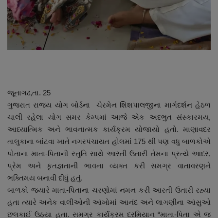
નાણાંકીય સમાચાર
સ્થાનિક સમાચાર
સ્પોર્ટ્સ
રાશિફળ
જૂનાગઢ,તા. 25
ગુજરાત રાજ્ય યોગ બોર્ડના ચેરમેન શિશપાલજીના માર્ગદર્શન હેઠળ
ગુનાખોરી
ચાલી રહેલા યોગ સમર કેમ્પમાં આજે એક અદભુત સંસ્કારમય,
આધ્યાત્મિક અને ભાવનાત્મક કાર્યક્રમ યોજાયો હતો. માણાવદર
બોલિવૂડ
તાલુકાના બાંટવા ખાતે નગરપંચાયત હોલમાં 175 થી પણ વધુ બાળકોએ
પોતાના માતા-પિતાની સ્તુતિ સાથે આરતી ઉતારી તેમના પ્રત્યે આદર,
સ્વાસ્થ્ય
પ્રેમ અને કૃતજ્ઞતાની ભાવના વ્યક્ત કરી સમગ્ર વાતાવરણને
ભક્તિમય બનાવી દીધું હતું.
બાળકો જ્યારે માતા-પિતાના ચરણોમાં નમન કરી આરતી ઉતારી રહ્યા
હતા ત્યારે અનેક વાલીઓની આંખોમાં આનંદ અને લાગણીના આંસુઓ
છલકાઈ ઉઠ્યા હતા. સમગ્ર કાર્યક્રમ દરમિયાન “માતા-પિતા એ જ