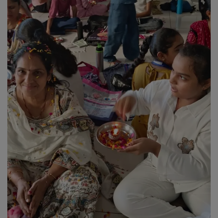
About Author
Contact
Dipotsav Special
આંતરરાષ્ટ્રીય
રાષ્ટ્રીય
ગુજરાત
જુનાગઢ
Support US
બજારના સમાચાર