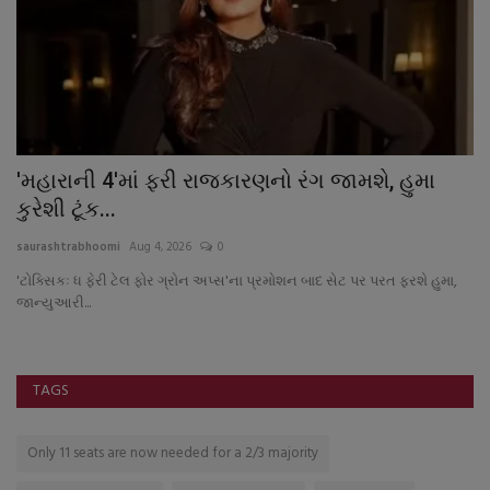
'મહારાની 4'માં ફરી રાજકારણનો રંગ જામશે, હુમા
ઘ
કુરેશી ટૂંક...
ક
saurashtrabhoomi
Aug 4, 2026
0
sa
'ટોક્સિકઃ ધ ફેરી ટેલ ફોર ગ્રોન અપ્સ'ના પ્રમોશન બાદ સેટ પર પરત ફરશે હુમા,
દક
જાન્યુઆરી...
કપ
TAGS
Only 11 seats are now needed for a 2/3 majority