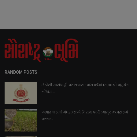
RANDOM POSTS
ઈડીની કાર્યવાહી પર સવાલ : પાંચ વર્ષમાં ૪૬૦૦થી વધુ કેસ
નોંધ્યા...
અષાઢ માસમાં મેઘરાજાએ નિરાશ કર્યા : માત્ર ઝાપટારૂપે
વરસાદ