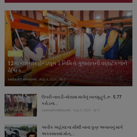
ગુજરાત
12મા નેશનલ હેન્ડલૂમ ડે નિમિત્તે ગુજરાતની વણાટકળાને
વૈશ્વિક...
saurashtrabhoomi
Aug 6, 2026
0
ઉંબરી-વાવડી-મોરાસા માર્ગનું ખાતમુહૂર્ત, રૂ. 5.77
કરોડના...
saurashtrabhoomi
Aug 6, 2026
0
અતીક અહેમદના સૌથી નાના પુત્ર અબાનનું માર્ગ
અકસ્માતમાં મોત,...