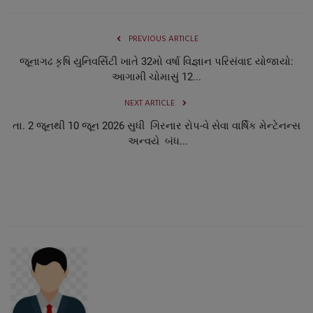
PREVIOUS ARTICLE
જૂનાગઢ કૃષિ યુનિવર્સિટી ખાતે 32મો વર્ષા વિજ્ઞાન પરિસંવાદ યોજાયો:
આગામી ચોમાસું 12...
NEXT ARTICLE
તા. 2 જૂનથી 10 જૂન 2026 સુધી ગિરનાર રોપ-વે સેવા વાર્ષિક મેન્ટેનન્સ
અન્વયે બંધ...