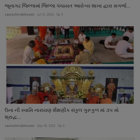
જૂનાગઢ જિલ્લામાં જિલ્લા પંચાયત આરોગ્ય શાખા દ્વારા સગર્ભા...
saurashtrabhoomi
Jul 31, 2026
0
ઉના ની સ્વામિ નારાયણ શૈક્ષણીક સંકુલ ગુરૂકુળ માં ૩૫ મો
શ્રાદ્ધ...
saurashtrabhoomi
Sep 18, 2025
0