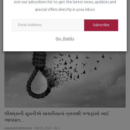
Join our subscribers list to get the latest news, updates and
special offers directly in your inbox
પદ્મપુરાણ અંતર્ગત ભાગવતના મહાત્મ્ય દ્વારા સંસ્કૃતનું સંવર્ધન...
Subscribe
saurashtrabhoomi
Sep 10, 2025
0
No, thanks
લીમધ્રાની યુવતીએ સાસરીયાનાં ત્રાસથી ગળાફાંસો ખાઈ
આપઘાત...
saurashtrabhoomi
Feb 23, 2026
0