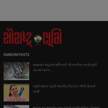
RANDOM POSTS
માણાવદર શહેરમાં પાલિકાની બેદરકારીના કારણે ખુલી
ગટરમાં બાઈક...
સ્મૃતિ મંદાના પહેલી ભારતીય ક્રિકેટર જેની પોતાની
બાર્બી...
ભાવના કંઠ ભારતીય વાયુ દળની પહેલી મહિલા ‘ટોપગન‘