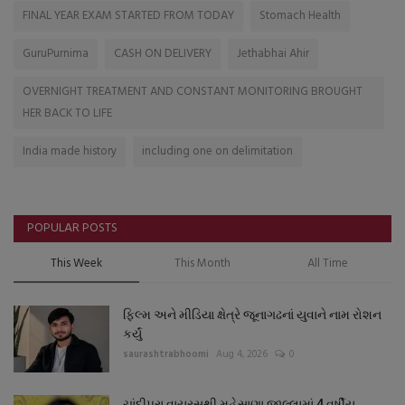
FINAL YEAR EXAM STARTED FROM TODAY
Stomach Health
GuruPurnima
CASH ON DELIVERY
Jethabhai Ahir
OVERNIGHT TREATMENT AND CONSTANT MONITORING BROUGHT
HER BACK TO LIFE
India made history
including one on delimitation
POPULAR POSTS
This Week
This Month
All Time
ફિલ્મ અને મીડિયા ક્ષેત્રે જૂનાગઢનાં યુવાને નામ રોશન
કર્યું
saurashtrabhoomi
Aug 4, 2026
0
ચાંદીપુરા વાયરસથી મહેસાણા જીલ્લામાં 4 વર્ષીય