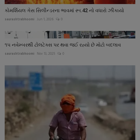
કોમર્શિયલ ગેસ સિલીન્ડરના ભાવમાં રૂા.42 નો વધારો ઝીંકાયો
saurashtrabhoomi
Jun 1, 2026
0
૧૫ નવેમ્બરથી ટોલટેક્સ પર થવા જઈ રહ્યો છે મોટો બદલાવ
saurashtrabhoomi
Nov 13, 2025
0