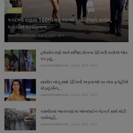
ગુજરાત
કચ્છના રણમાં 100થી વધુ માનવ હાડપિંજરો મળ્યા,
પ્રાચીન વસાહતના...
saurashtrabhoomi
Aug 8, 2026
0
હર્ષવર્ધન રાણે અને સંજિદા શેખના ડેટિંગની ચર્ચાએ જોર
પકડ્યું,...
saurashtrabhoomi
Aug 8, 2026
0
યાસીન બોનૂ સાથે ડેટિંગની અફવાઓ પર નોરા ફતેહીએ
તોડ્યું મૌન,...
saurashtrabhoomi
Aug 8, 2026
0
કાશ્મીરમાં આતંકવાદના ઓનલાઈન નેટવર્ક સામે મોટી
કાર્યવાહી,...
saurashtrabhoomi
Aug 8, 2026
0