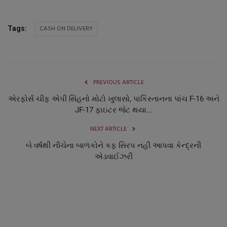
નાણાંકીય સમાચાર
CASH ON DELIVERY
Tags:
સ્થાનિક સમાચાર
સ્પોર્ટ્સ
PREVIOUS ARTICLE
રાશિફળ
એરફોર્સ ચીફ એપી સિંહનો મોટો ખુલાસો, પાકિસ્તાનના પાંચ F-16 અને
JF-17 ફાઇટર જેટ થયા...
ગુનાખોરી
NEXT ARTICLE
બોલિવૂડ
બે વર્ષથી નીચેના બાળકોને કફ સિરપ નહીં આપવા કેન્દ્રની
એડવાઈઝરી
સ્વાસ્થ્ય