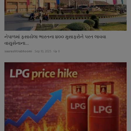
નેપાળમાં ફસાયેલા ભારતના ૪૦૦ મુસાફરોને પરત લાવવા
વાયુસેનાના...
saurashtrabhoomi
Sep 10, 2025
0