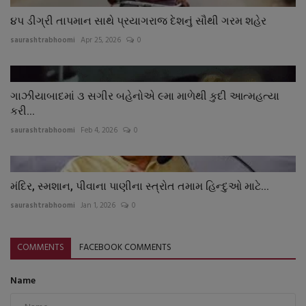
૪પ ડીગ્રી તાપમાન સાથે પ્રયાગરાજ દેશનું સૌથી ગરમ શહેર
saurashtrabhoomi
Apr 25, 2026
0
ગાઝીયાબાદમાં ૩ સગીર બહેનોએ ૯મા માળેથી કુદી આત્મહત્યા
કરી...
saurashtrabhoomi
Feb 4, 2026
0
મંદિર, સ્મશાન, પીવાના પાણીના સ્ત્રોત તમામ હિન્દુઓ માટે...
saurashtrabhoomi
Jan 1, 2026
0
COMMENTS
FACEBOOK COMMENTS
Name