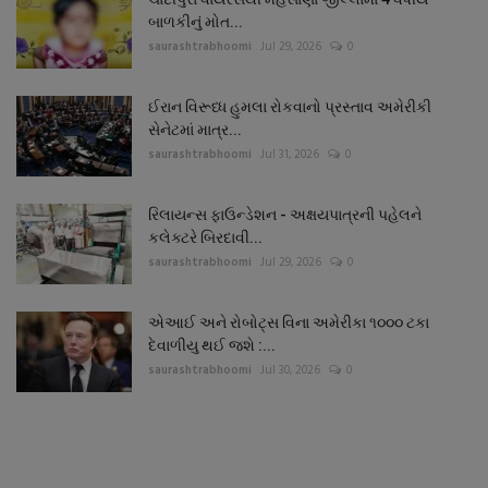
બાળકીનું મોત...
saurashtrabhoomi
Jul 29, 2026
0
ઈરાન વિરૂધ્ધ હુમલા રોકવાનો પ્રસ્તાવ અમેરીકી
સેનેટમાં માત્ર...
saurashtrabhoomi
Jul 31, 2026
0
રિલાયન્સ ફાઉન્ડેશન - અક્ષયપાત્રની પહેલને
કલેક્ટરે બિરદાવી...
saurashtrabhoomi
Jul 29, 2026
0
એઆઈ અને રોબોટ્સ વિના અમેરીકા ૧૦૦૦ ટકા
દેવાળીયુ થઈ જશે :...
saurashtrabhoomi
Jul 30, 2026
0