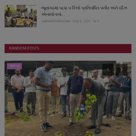
જૂનાગઢમાં ૫૮૪.૫ કિલો પ્રતિબંધિત પનીર અને ચીઝ
એનાલોગનાં...
saurashtrabhoomi
Aug 8, 2026
0
RANDOM POSTS
ગુનાખોરી