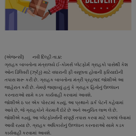
About Author
Contact
Dipotsav Special
આંતરરાષ્ટ્રીય
(એજન્સી) નવી દિલ્હી તા.૪:
ગ્રાહક બાબતોના મંત્રાલયે ઈ-કોમર્સ પ્લેટફોર્મ ગ્રાહકો પાસેથી કેશ
રાષ્ટ્રીય
ઓન ડિલિવરી (ર્ઝ્રડ્ઢ) માટે વધારાની ફી વસૂલતા હોવાની ફરિયાદોની
તપાસ શરૂ કરી છે. ગ્રાહક બાબતોના મંત્રી પ્રહલાદ જોશીએ આ
ગુજરાત
જાહેરાત કરી છે. તેમણે જણાવ્યું હતું કે ગ્રાહક હિતોનું ઉલ્લંઘન
કરનારાઓ સામે કડક કાર્યવાહી કરવામાં આવશે.
જુનાગઢ
જોશીએ ઠ પર એક પોસ્ટમાં કહ્યું, આ પ્રથાને ડાર્ક પેટર્ન કહેવામાં
આવે છે, જે ગ્રાહકોને ગેરમાર્ગે દોરે છે અને અનુચિત લાભ લે છે.
Support US
જોશીએ કહ્યું, આ પ્લેટફોર્મ્સની સંપૂર્ણ તપાસ કરવા માટે પગલાં લેવામાં
આવી રહ્યા છે. ગ્રાહક અધિકારોનું ઉલ્લંઘન કરનારાઓ સામે કડક
બજારના સમાચાર
કાર્યવાહી કરવામાં આવશે.