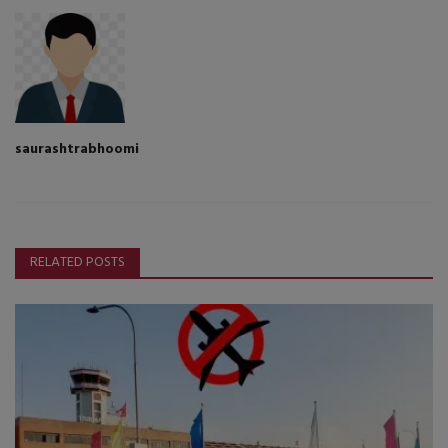
saurashtrabhoomi
RELATED POSTS