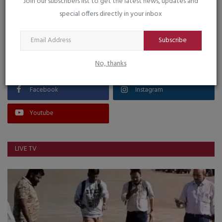
Join our subscribers list to get the latest news, updates and
special offers directly in your inbox
VOTING POLL
Subscribe
FOLLOW US
No, thanks
Facebook
Instagram
Youtube
LIVE TV