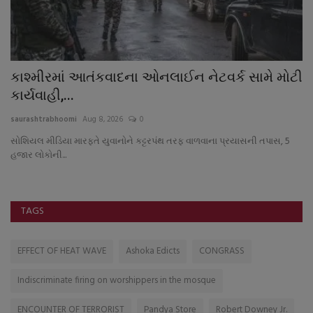
કાશ્મીરમાં આતંકવાદના ઓનલાઈન નેટવર્ક સામે મોટી
અ
કાર્યવાહી,...
સ્
saurashtrabhoomi
Aug 8, 2026
0
sa
સોશિયલ મીડિયા મારફતે યુવાનોને કટ્ટરપંથ તરફ વાળવાના પ્રયાસની તપાસ, 5
હજાર લોકોની...
TAGS
EFFECT OF HEAT WAVE
Ashoka Edicts
CONGRASS
Indiscriminate firing on worshippers in the mosque
ENCOUNTER OF TERRORIST
Pandya Store
Robert Downey Jr.