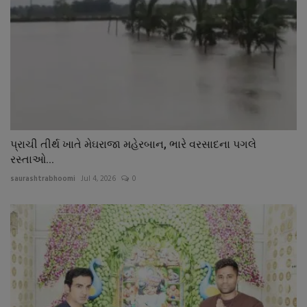
પ્રાચી તીર્થ ખાતે મેઘરાજા મહેરબાન, ભારે વરસાદના પગલે
રસ્તાઓ...
saurashtrabhoomi
Jul 4, 2026
0