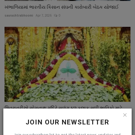
ખંભાળિયામાં ભારતીય કિસાન સંઘની કારોબારી બેઠક યોજાઈ
saurashtrabhoomi
Apr 7, 2026
0
શિવરાત્રીએ સોમનાથ મંદિરે સળંગ ૪૨ કલાક સુધી ભાવિકો માટે...
saurashtrabhoomi
Feb 14, 2026
0
JOIN OUR NEWSLETTER