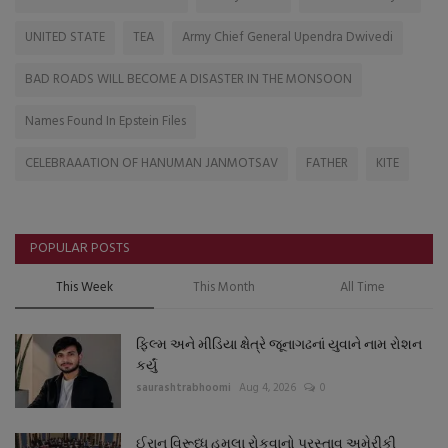
UNITED STATE
TEA
Army Chief General Upendra Dwivedi
BAD ROADS WILL BECOME A DISASTER IN THE MONSOON
Names Found In Epstein Files
CELEBRAAATION OF HANUMAN JANMOTSAV
FATHER
KITE
POPULAR POSTS
This Week
This Month
All Time
ફિલ્મ અને મીડિયા ક્ષેત્રે જૂનાગઢનાં યુવાને નામ રોશન
કર્યું
saurashtrabhoomi
Aug 4, 2026
0
ઈરાન વિરૂધ્ધ હુમલા રોકવાનો પ્રસ્તાવ અમેરીકી