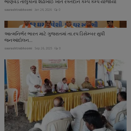
ભાણવડ તાલુકાના શેઢાખાઈ ખાતે રક્તદાન કેમ્પ કેમ્પ યોજાયો
saurashtrabhoomi
Jan 24, 2026
0
આત્મનિર્ભર ભારત માટે ગુજરાતમાં તા.રપ ડિસેમ્બર સુધી
જનઆંદોલન...
saurashtrabhoomi
Sep 26, 2025
0