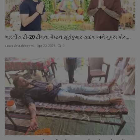
ભારતીય ટી-20 ટીમના કેપ્ટન સૂર્યકુમાર યાદવ અને મુખ્ય કોચ...
saurashtrabhoomi
Apr 20, 2026
0