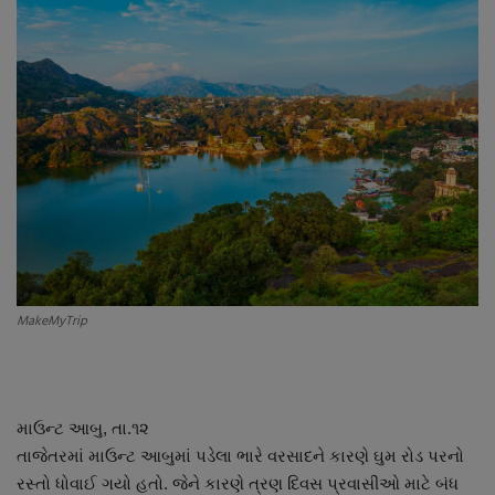
About Author
Contact
Dipotsav Special
આંતરરાષ્ટ્રીય
રાષ્ટ્રીય
ગુજરાત
MakeMyTrip
જુનાગઢ
Support US
માઉન્ટ આબુ, તા.૧૨
તાજેતરમાં માઉન્ટ આબુમાં પડેલા ભારે વરસાદને કારણે ઘુમ રોડ પરનો
બજારના સમાચાર
રસ્તો ધોવાઈ ગયો હતો. જેને કારણે ત્રણ દિવસ પ્રવાસીઓ માટે બંધ