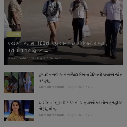
ગુજરાત
કચ્છના રણમાં 100થી વધુ માનવ હાડપિંજરો મળ્યા,
પ્રાચીન વસાહતના...
saurashtrabhoomi
Aug 8, 2026
0
હર્ષવર્ધન રાણે અને સંજિદા શેખના ડેટિંગની ચર્ચાએ જોર
પકડ્યું,...
saurashtrabhoomi
Aug 8, 2026
0
યાસીન બોનૂ સાથે ડેટિંગની અફવાઓ પર નોરા ફતેહીએ
તોડ્યું મૌન,...
saurashtrabhoomi
Aug 8, 2026
0