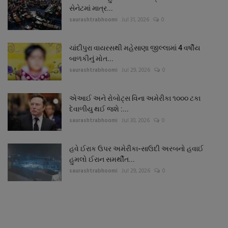
સેનેટમાં માત્ર...
saurashtrabhoomi
Jul 31, 2026
0
ચાંદીપુરા વાયરસથી મહેસાણા જીલ્લામાં 4 વર્ષીય
બાળકીનું મોત...
saurashtrabhoomi
Jul 29, 2026
0
એઆઈ અને રોબોટ્સ વિના અમેરીકા ૧૦૦૦ ટકા
દેવાળીયુ થઈ જશે :...
saurashtrabhoomi
Jul 30, 2026
0
હવે ઈરાક ઉપર અમેરીકા-સાઉદી અરબનો હવાઈ
હુમલો ઈરાન સમર્થીત...
saurashtrabhoomi
Jul 29, 2026
0