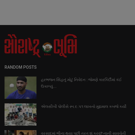
RANDOM POSTS
હરભજન સિંહનું મોટું નિવેદન : જેમણે કારકિર્દીમાં કંઈ
ઉકાળ્યું...
એલસીબી પોલીસે રૂા.૯.૫૧ લાખનો મુદ્દામાલ કબજે કર્યો
વરસાદમાં ભીના થયા પછી તરત શું કરવું? નાની સાવચેતી