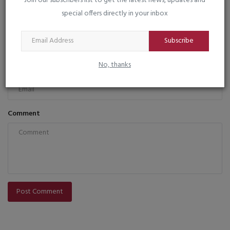
Join our subscribers list to get the latest news, updates and
COMMENTS
FACEBOOK COMMENTS
special offers directly in your inbox
Name
Subscribe
No, thanks
Email
Comment
Post Comment