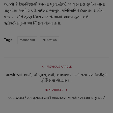
આવ્યો કે દેશ-વિદેશથી આવતા પ્રવાસીઓ ૧૨ મુસાફરો સુધીના નાના
વાહનોમાં આવી શકશે.માઉન્ટ આબુમાં પરિસ્થિતિને ધ્યાનમાં રાખીને,
પ્રવાસીઓને ત્રણ દિવસ માટે રોકવામાં આવ્યા હતા અને
વહીવટીતંત્રનો આ ર્નિણય યોગ્ય હતો.
mount abu
hill station
Tags:
PREVIOUS ARTICLE
પોરબંદરમાં આર્મી, એરફોર્સ, નેવી, અર્ધલશ્કરી દળો તથા પેરા મિલીટ્રી
ફોર્સિસમાં જાેડાવવા...
NEXT ARTICLE
ર૦ સપ્ટેમ્બરે વડાપ્રધાન મોદી ભાવનગર આવશે : રોડ-શો પણ કરશે