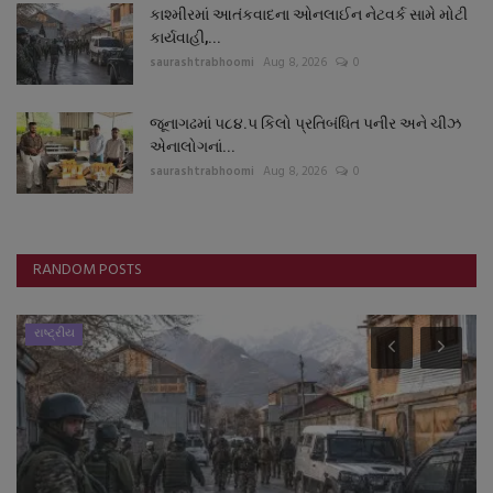
કાશ્મીરમાં આતંકવાદના ઓનલાઈન નેટવર્ક સામે મોટી
કાર્યવાહી,...
saurashtrabhoomi
Aug 8, 2026
0
જૂનાગઢમાં ૫૮૪.૫ કિલો પ્રતિબંધિત પનીર અને ચીઝ
એનાલોગનાં...
saurashtrabhoomi
Aug 8, 2026
0
RANDOM POSTS
રાષ્ટ્રીય