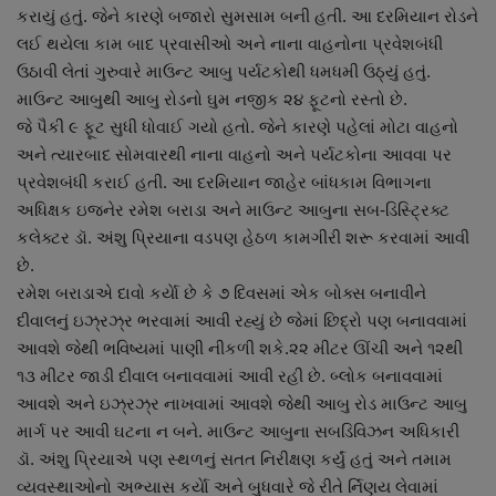
કરાયું હતું. જેને કારણે બજારો સુમસામ બની હતી. આ દરમિયાન રોડને
નાણાંકીય સમાચાર
લઈ થયેલા કામ બાદ પ્રવાસીઓ અને નાના વાહનોના પ્રવેશબંધી
ઉઠાવી લેતાં ગુરુવારે માઉન્ટ આબુ પર્યટકોથી ધમધમી ઉઠ્યું હતું.
સ્થાનિક સમાચાર
માઉન્ટ આબુથી આબુ રોડનો ઘુમ નજીક ૨૪ ફૂટનો રસ્તો છે.
જે પૈકી ૯ ફૂટ સુધી ધોવાઈ ગયો હતો. જેને કારણે પહેલાં મોટા વાહનો
સ્પોર્ટ્સ
અને ત્યારબાદ સોમવારથી નાના વાહનો અને પર્યટકોના આવવા પર
પ્રવેશબંધી કરાઈ હતી. આ દરમિયાન જાહેર બાંધકામ વિભાગના
રાશિફળ
અધિક્ષક ઇજનેર રમેશ બરાડા અને માઉન્ટ આબુના સબ-ડિસ્ટ્રિક્ટ
કલેક્ટર ડૉ. અંશુ પ્રિયાના વડપણ હેઠળ કામગીરી શરૂ કરવામાં આવી
ગુનાખોરી
છે.
રમેશ બરાડાએ દાવો કર્યાે છે કે ૭ દિવસમાં એક બોક્સ બનાવીને
બોલિવૂડ
દીવાલનું ઇઝ્રઝ્ર ભરવામાં આવી રહ્યું છે જેમાં છિદ્રો પણ બનાવવામાં
આવશે જેથી ભવિષ્યમાં પાણી નીકળી શકે.૨૨ મીટર ઊંચી અને ૧૨થી
સ્વાસ્થ્ય
૧૩ મીટર જાડી દીવાલ બનાવવામાં આવી રહી છે. બ્લોક બનાવવામાં
આવશે અને ઇઝ્રઝ્ર નાખવામાં આવશે જેથી આબુ રોડ માઉન્ટ આબુ
માર્ગ પર આવી ઘટના ન બને. માઉન્ટ આબુના સબડિવિઝન અધિકારી
ડૉ. અંશુ પ્રિયાએ પણ સ્થળનું સતત નિરીક્ષણ કર્યું હતું અને તમામ
વ્યવસ્થાઓનો અભ્યાસ કર્યાે અને બુધવારે જે રીતે ર્નિણય લેવામાં