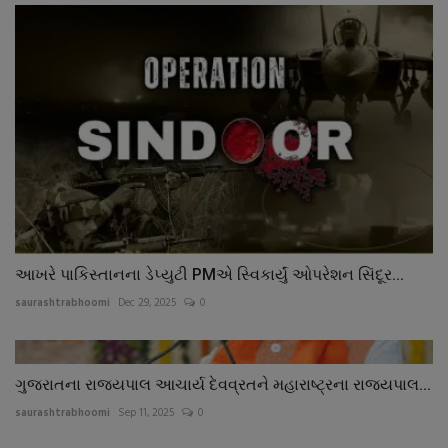
આખરે પાકિસ્તાનના ડેપ્યુટી PMએ સ્વિકાર્યું ઓપરેશન સિંદૂર...
saurashtrabhoomi
Dec 29, 2025
0
ગુજરાતના રાજ્યપાલ આચાર્ય દેવવ્રતને મહારાષ્ટ્રના રાજ્યપાલ...
saurashtrabhoomi
Sep 11, 2025
0