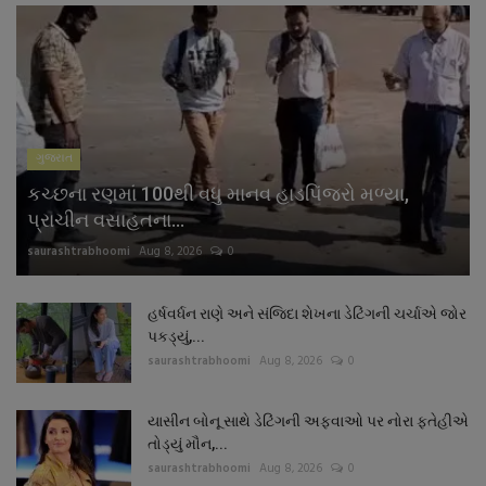
ગુજરાત
કચ્છના રણમાં 100થી વધુ માનવ હાડપિંજરો મળ્યા,
પ્રાચીન વસાહતના...
saurashtrabhoomi
Aug 8, 2026
0
હર્ષવર્ધન રાણે અને સંજિદા શેખના ડેટિંગની ચર્ચાએ જોર
પકડ્યું,...
saurashtrabhoomi
Aug 8, 2026
0
યાસીન બોનૂ સાથે ડેટિંગની અફવાઓ પર નોરા ફતેહીએ
તોડ્યું મૌન,...
saurashtrabhoomi
Aug 8, 2026
0