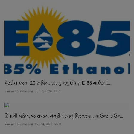
પેટ્રોલ કરતા 20 રૂપિયા સસ્તુ નવું ઈંધણ E-85 માર્કેટમાં...
saurashtrabhoomi
Jun 6, 2026
0
દિવાળી પહેલા જ રાજય મંત્રીમંડળનું વિસ્તરણ : કાઉન્ટ ડાઉન...
saurashtrabhoomi
Oct 14, 2025
0