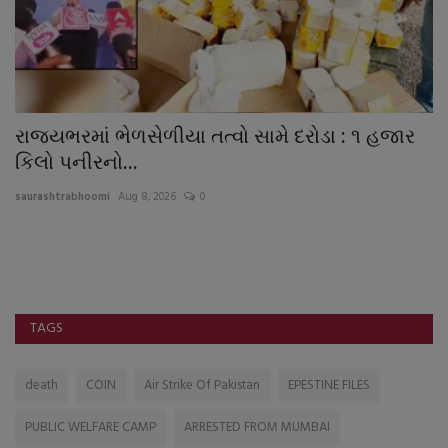
રાજ્યભરમાં ભેળસેળીયા તત્વો સામે દરોડા : ૧ હજાર
ય
કિલો પનીરનો...
ડ
saurashtrabhoomi
Aug 8, 2026
0
sa
TAGS
death
COIN
Air Strike Of Pakistan
EPESTINE FILES
PUBLIC WELFARE CAMP
ARRESTED FROM MUMBAI