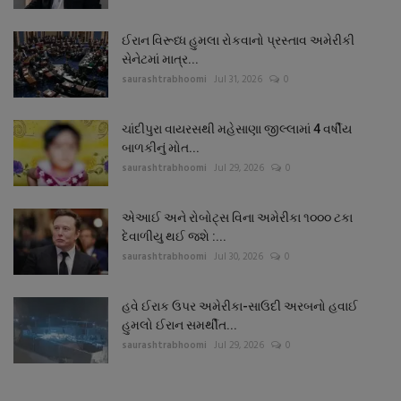
ઈરાન વિરૂધ્ધ હુમલા રોકવાનો પ્રસ્તાવ અમેરીકી
સેનેટમાં માત્ર...
saurashtrabhoomi
Jul 31, 2026
0
ચાંદીપુરા વાયરસથી મહેસાણા જીલ્લામાં 4 વર્ષીય
બાળકીનું મોત...
saurashtrabhoomi
Jul 29, 2026
0
એઆઈ અને રોબોટ્સ વિના અમેરીકા ૧૦૦૦ ટકા
દેવાળીયુ થઈ જશે :...
saurashtrabhoomi
Jul 30, 2026
0
હવે ઈરાક ઉપર અમેરીકા-સાઉદી અરબનો હવાઈ
હુમલો ઈરાન સમર્થીત...
saurashtrabhoomi
Jul 29, 2026
0