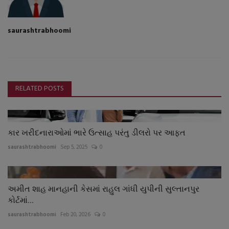
saurashtrabhoomi
RELATED POSTS
કાર ખરીદનારાઓમાં ભારે ઉત્સાહ પરંતુ ડીલરો પર આફત
saurashtrabhoomi
Sep 5, 2025
0
અમીત શાહ માનહાની કેસમાં રાહુલ ગાંધી યુપીની સુલ્તાનપુર
કોર્ટમાં...
saurashtrabhoomi
Feb 20, 2026
0