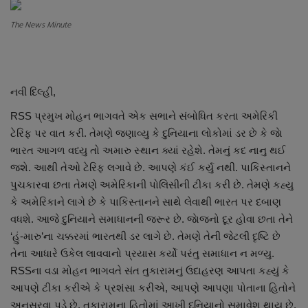
About Author
The News Minute
Contact
Dipotsav Special
નવી દિલ્હી,
આંતરરાષ્ટ્રીય
RSS પ્રમુખ મોહન ભાગવતે એક સભાને સંબોધિત કરતા અમેરિકી
ટેરિફ પર વાત કરી. તેમણે જણાવ્યુ કે દુનિયાના લોકોમાં ડર છે કે જાે
રાષ્ટ્રીય
ભારત આગળ વધ્યુ તો અમારુ સ્થાન ક્યાં રહેશે. તેમનું કદ નાનુ થઈ
જશે. આથી તેઓ ટેરિફ લગાવે છે. આપણે કંઈ કર્યુ નથી. પાકિસ્તાનને
ગુજરાત
પુચકારવા છતા તેમણે અમેરિકાની પોલિસીની ટીકા કરી છે. તેમણે કહ્યુ
કે અમેરિકાને લાગે છે કે પાકિસ્તાનને સાથે લેવાથી ભારત પર દબાણ
જુનાગઢ
વધશે. આજે દુનિયાને સમાધાનની જરૂર છે. જાેજનો દૂર હોવા છતા તેને
‘હું-મારુ’ના ચક્કરમાં ભારતથી ડર લાગે છે. તેમણે તેની જેટલી દૃષ્ટિ છે
Support US
તેના આધારે ઉકેલ લાવવાનો પ્રયાસ કર્યો પરંતુ સમાધાન ન મળ્યુ.
RSSના વડા મોહન ભાગવતે સંત તુકારામનું ઉદાહરણ આપતા કહ્યું કે
બજારના સમાચાર
આપણે ટીકા કરીએ કે પ્રશંસા કરીએ, આપણે આપણા પોતાના હિતોને
અનુસરવા પડે છે. તુકારામના હિતોમાં આખી દુનિયાનો સમાવેશ થાય છે.