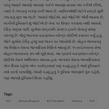
પરંતુ જ્યારે આપણે આપણા ‘સ્વ’ને આપણા મનમાં બંધ કરીએ છીએ,
નાણાંકીય સમાચાર
ત્યારે તે ઝઘડાનું કારણ બની જાય છે. વ્યક્તિઓથી લઈને રાષ્ટ્રો સુધી
ઝઘડાનું મૂળ આ જ છે. ‘અમારે જાેઈએ, મારે જાેઈએ’ એવી ભાવના છે,
સ્થાનિક સમાચાર
બાકીની દુનિયાને શું જાેઈએ છે તેના પર વિચાર કરવામાં નથી આવતો.
ટેરિફ લાદ્યા પછી, યુએસ રાષ્ટ્રપતિ ડોનાલ્ડ ટ્રમ્પે પોતાનું વલણ
સ્પોર્ટ્સ
બદલ્યું છે. જેનું ભારતના વડાપ્રધાન નરેન્દ્ર મોદીએ સ્વાગત કર્યું હતું,
જાેકે યુએસ ટેરિફ હજુ પણ ભારત પર લદાયેલો છે. મોહન ભાગવતનું
રાશિફળ
આ નિવેદન તેમના જન્મદિવસ નિમિત્તે આવ્યું છે. ૧૧ સપ્ટેમ્બરના રોજ
મોહન ભાગવતના ૭૫ વર્ષ પૂર્ણ થયા. આ પ્રસંગે વડાપ્રધાન નરેન્દ્ર
ગુનાખોરી
મોદીએ તેમને અભિનંદન આપ્યા હતા. ભાગવતે તેમના જન્મદિવસના
એક દિવસ પહેલા એક કાર્યક્રમમાં પણ કહ્યું હતું કે અમે દુનિયાને
બોલિવૂડ
નવો રસ્તો બતાવીશું. તેમણે કહ્યું હતું કે દુનિયા આપણને ગુરુ કહેશે,
પણ આપણે દુનિયાને મિત્ર કહીશું.
સ્વાસ્થ્ય
Tags:
RSS
Mohan Bhagvat
RSS President
America
Terif