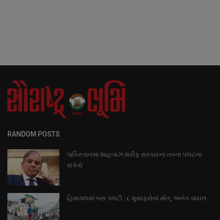
RANDOM POSTS
પાકિસ્તાનમાં શાહબાઝ શરીફ સરકારના તખ્તા પલટના
સંકેતો
હિમાચલમાં બસ પલટી : ૮ મુસાફરોનાં મોત, અનેક ઘાયલ