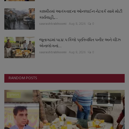
કાશ્મીરમાં આતંકવાદના ઓનલાઈન નેટવર્ક સામે મોટી
કાર્યવાહી,...
saurashtrabhoomi
Aug 8, 2026
0
જૂનાગઢમાં ૫૮૪.૫ કિલો પ્રતિબંધિત પનીર અને ચીઝ
એનાલોગનાં...
saurashtrabhoomi
Aug 8, 2026
0
RANDOM POSTS
ગુજરાત