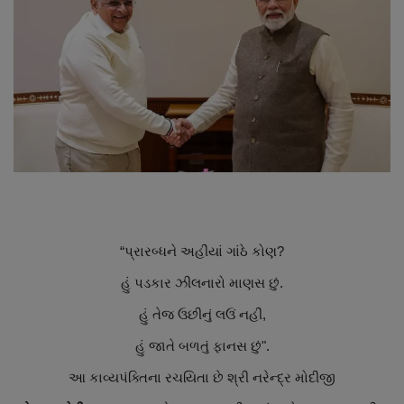
About Author
Contact
Dipotsav Special
આંતરરાષ્ટ્રીય
રાષ્ટ્રીય
ગુજરાત
“પ્રારબ્ધને અહીંયાં ગાંઠે કોણ?
હું પડકાર ઝીલનારો માણસ છું.
જુનાગઢ
હું તેજ ઉછીનું લઉં નહીં,
Support US
હું જાતે બળતું ફાનસ છું".
બજારના સમાચાર
આ કાવ્યપંક્તિના રચયિતા છે શ્રી નરેન્દ્ર મોદીજી