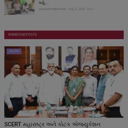
ધર્યુ,...
saurashtrabhoomi
Aug 8, 2026
0
RANDOM POSTS
રાષ્ટ્રીય
ીઝ
SCERT મહારાષ્ટ્ર અને કોટક એજ્યુકેશન
1