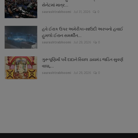
સેનેટમાં માત્ર...
saurashtrabhoomi
Jul 31, 2026
0
હવે ઈરાક ઉપર અમેરીકા-સાઉદી અરબનો હવાઈ
હુમલો ઈરાન સમર્થીત...
saurashtrabhoomi
Jul 29, 2026
0
ગુરૂપૂણિર્માં પર્વે દાદાને રિયલ ડાયમંડ જડિત સુવર્ણ
વાઘા,...
saurashtrabhoomi
Jul 29, 2026
0