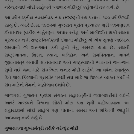
નરેન્દ્રભાઈ મોદી સાહેબને ‘આભાર મોદીજી' કહેવાની તક મળી છે.
આ વર્ષે રાષ્ટ્રીય સ્વયંસેવક સંઘ (RSS)ની સ્થાપનાનાં ૧૦૦ વર્ષ ઉજવી
રહ્યું છે, ત્યારે ઈ.સ. ૧૯૭૨માં ગુજરાત પ્રાંત પ્રચારક શ્રી લક્ષ્મણરાવ
ઈનામદાર (વકીલ સાહેબ)ના અપાર સ્નેહ અને માર્ગદર્શન થકી સંઘના
પ્રચારક થકી રાષ્ટ્ર નિર્માણની દિશામાં મોદીજીએ એક સુવર્ણ અધ્યાય
લખવાની જે શરૂઆત કરી હતી તેનું સ્મરણ થાય છે. સંઘની
રાષ્ટ્રભાવના, શિસ્ત, ત્યાગ, બલિદાન અને સમર્પિતતાના ભાવને
જીવનમંત્ર બનાવી માનવતાવાદ અને રાષ્ટ્રવાદની ભાવનાને જન-જન
સુધી લઈ જવા માટે સંકલ્પિત થનાર મોદી સાહેબે આ વર્ષના સ્વાતંત્ર્ય
દિને લાલ કિલ્લાની પ્રાચીર પરથી સંઘ માટે જે ઉદગાર વ્યક્ત કર્યા તે
સંઘ માટેનો તેમનો અહોભાવ દર્શાવે છે.
ભાજપમાં ગુજરાત પ્રદેશ સંગઠન મહામંત્રીની જવાબદારીથી લઈને
આજે ભાજપને વિશ્વના સૌથી મોટા પક્ષ સુધી પહોંચાડવાના આ
મહાયજ્ઞમાં મોદી સાહેબે પણ પોતાના સમય અને શક્તિની આહુતિ
આપવાનું કાર્ય કર્યું છે.
ગુજરાતના મુખ્યમંત્રી તરીકે નરેન્દ્ર મોદી