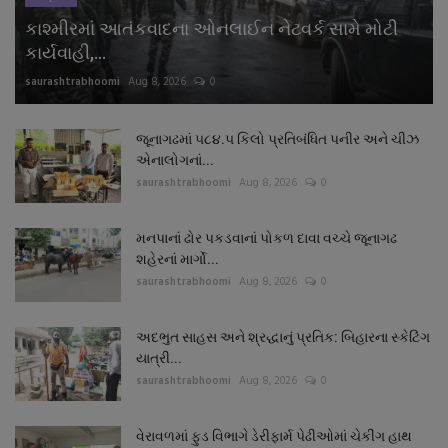
કાશ્મીરમાં આતંકવાદના ઓનલાઈન નેટવર્ક સામે મોટી
કાર્યવાહી,...
saurashtrabhoomi
Aug 8, 2026
0
જૂનાગઢમાં ૫૮૪.૫ કિલો પ્રતિબંધિત પનીર અને ચીઝ
એનાલોગનાં...
saurashtrabhoomi
Aug 8, 2026
0
મનપાનાં ઢોર પકડવાનાં પોકળ દાવા વચ્ચે જૂનાગઢ
શહેરનાં માર્ગો...
saurashtrabhoomi
Aug 8, 2026
0
અદભુત સાહસ અને શ્રદ્ધાનું પ્રતિક: બિહારના સ્કેટિંગ
યાત્રી...
saurashtrabhoomi
Aug 8, 2026
0
વેરાવળમાં ફુડ વિભાગે ડેરીફાર્મ પેઢીઓમાં ચેકીંગ હાથ