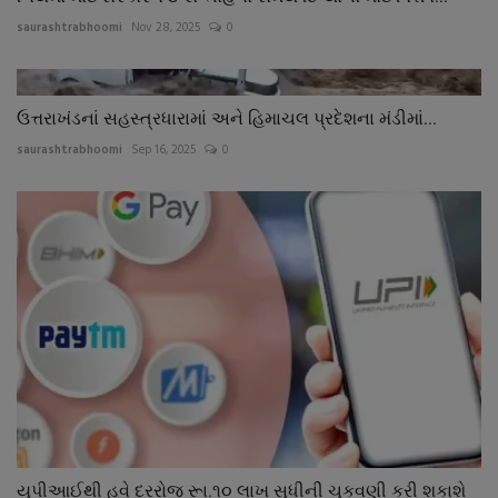
saurashtrabhoomi
Nov 28, 2025
0
ઉત્તરાખંડનાં સહસ્ત્રધારામાં અને હિમાચલ પ્રદેશના મંડીમાં...
saurashtrabhoomi
Sep 16, 2025
0
યુપીઆઈથી હવે દરરોજ રૂા.૧૦ લાખ સુધીની ચુકવણી કરી શકાશે