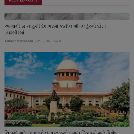
RELATED POSTS
આગામી સપ્તાહથી દેશભરમાં કાતીલ શીતલહેરનો દોર :
કાશ્મીરમાં...
saurashtrabhoomi
Dec 15, 2025
0
નિયમો માટે સરકારને ૪ સપ્તાહનો સમય દિવ્યાંગો માટે વિશેષ...