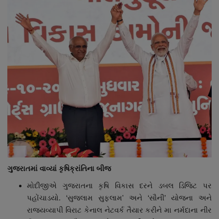
ગુજરાતમાં વાવ્યાં કૃષિક્રાંતિના બીજ
મોદીજીએ ગુજરાતના કૃષિ વિકાસ દરને ડબલ ડિજિટ પર
પહોંચાડયો. ‘સુજલામ સુફલામ' અને ‘સૌની’ યોજના અને
રાજ્યવ્યાપી વિરાટ કેનાલ નેટવર્ક તૈયાર કરીને મા નર્મદાના નીર