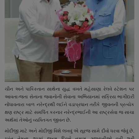
ચીન અને પાકિસ્તાન સાથેના યુદ્ધ વખતે મહેસાણા રેલવે સ્ટેશન પર
આવતા-જતા સેનાના જવાનોની સેવાના અભિયાનમાં સક્રિય ભાગીદારી
નોંધાવનારા બાળ નરેન્દ્રથી લઈને વડાપ્રધાન તરીકે જીવનની પ્રત્યેક
ક્ષણ રાષ્ટ્ર માટે સમર્પિત કરનાર નરેન્દ્રભાઈની આ રાષ્ટ્રસેવા જ સાચા
અર્થમાં તેઓનું વ્યક્તિગત જીવન છે.
મોદીજી માટે અને મોદીજી વિશે લખવું એ સૂરજ સામે દીવો ધરવા જેવું છે.
પરંતુ તેમના ૭૫માં જન્મ દિવસે તમામ ગુજરાતીઓ વતી શ્રી