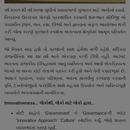
વર્ષ ૨૦૦૧ થી વર્ષ ૨૦૧૪ સુધીનો સમયગાળો ગુજરાત માટે અનોખો રહ્યો.
વિકાસનાં ઉચ્ચત્તમ ધોરણો પ્રસ્થાપિત કરવાની શરૂઆત મોદીજી એ
પંચશક્તિ (જળ, જન, રક્ષા, ઊર્જા અને જ્ઞાન)ના સફળ આયોજન થકી
કરી. જેના કારણે પ્રજાને સ્પર્શતા અગત્યના ક્ષેત્રોમાં આમૂલ પરિવર્તન
આવ્યું.
જો નિયત સાફ હશે તો પ્રજાનો સાથ હંમેશા મળી રહેશે. સક્રિય
રાજનીતિના આ ૨૪ વર્ષ અને એકપણ કાળી ટીલી નહીં. આઝાદ
ભારતના રાજકીય ઈતિહાસમાં આવું વ્યક્તિત્વ અને આવી લોકપ્રિયતા
ભાગ્યે જ અન્ય કોઈ નેતાએ પ્રાપ્ત કરી હશે અને તેની પશ્ચાદભૂમાં છે,
અથાક પ્રયત્ન, કઠોર પરિશ્રમ, અદના માનવીનું કલ્યાણ કરવાની
વૃત્તિ, ટેક્નોલોજીનો પારદર્શિતા સાથે મહત્તમ ઉપયોગ અને નાવિન્યપૂર્ણ
બાબતોને અપનાવવાની માનસિકતા.
Innovativeness... લોકોથી, લોકો માટે લોકો દ્વારા...
મોદી સાહેબે 'Government' ને 'Governance'ની અંદર
'Innovative Approach' 'Culture' સ્થાપિત કર્યું. જેણે શાસન
વ્યવસ્થામાં પ્રાણ પૂર્યા.