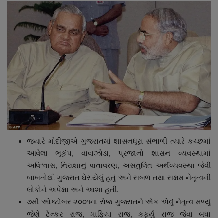
જ્યારે મોદીજીએ ગુજરાતમાં શાસનધૂરા સંભાળી ત્યારે કચ્છમાં
આવેલા ભૂકંપ, વાવાઝોડા, પ્રજાનો શાસન વ્યવસ્થામાં
અવિશ્વાસ, નિરાશાનું વાતાવરણ, અસંતુલિત અર્થવ્યવસ્થા જેવી
બાબતોથી ગુજરાત ઘેરાયેલું હતું અને સબળ તથા સક્ષમ નેતૃત્વની
લોકોને અપેક્ષા અને આશા હતી.
૭મી ઓક્ટોબર ૨૦૦૧ના રોજ ગુજરાતને એક એવું નેતૃત્વ મળ્યું
જેણે ટેન્કર રાજ, માફિયા રાજ, કફર્યું રાજ જેવા બધા