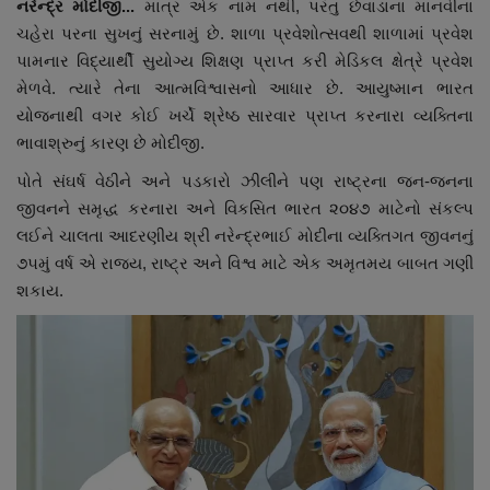
નરેન્દ્ર મોદીજી...
માત્ર એક નામ નથી, પરંતુ છેવાડાના માનવીના
નાણાંકીય સમાચાર
ચહેરા પરના સુખનું સરનામું છે. શાળા પ્રવેશોત્સવથી શાળામાં પ્રવેશ
પામનાર વિદ્યાર્થી સુયોગ્ય શિક્ષણ પ્રાપ્ત કરી મેડિકલ ક્ષેત્રે પ્રવેશ
સ્થાનિક સમાચાર
મેળવે. ત્યારે તેના આત્મવિશ્વાસનો આધાર છે. આયુષ્માન ભારત
યોજનાથી વગર કોઈ ખર્ચે શ્રેષ્ઠ સારવાર પ્રાપ્ત કરનારા વ્યક્તિના
સ્પોર્ટ્સ
ભાવાશ્રુનું કારણ છે મોદીજી.
પોતે સંઘર્ષ વેઠીને અને પડકારો ઝીલીને પણ રાષ્ટ્રના જન-જનના
રાશિફળ
જીવનને સમૃદ્ધ કરનારા અને વિકસિત ભારત ૨૦૪૭ માટેનો સંકલ્પ
લઈને ચાલતા આદરણીય શ્રી નરેન્દ્રભાઈ મોદીના વ્યક્તિગત જીવનનું
ગુનાખોરી
૭૫મું વર્ષ એ રાજ્ય, રાષ્ટ્ર અને વિશ્વ માટે એક અમૃતમય બાબત ગણી
શકાય.
બોલિવૂડ
સ્વાસ્થ્ય