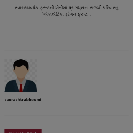
સ્વાસ્થ્યવર્ધક ફ્રૂટની ખેતીમાં ધ્રાંગધ્રાનાં રાજવી પરિવારનું
'એક્ઝોટિકા ડ્રેગન ફ્રૂટ...
saurashtrabhoomi