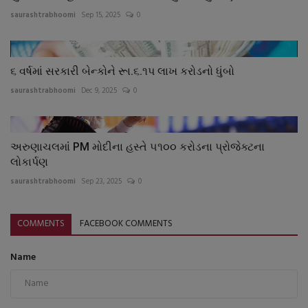
saurashtrabhoomi
Sep 15, 2025
0
૬ વર્ષમાં સરકારી બેન્કોને રૂા.૬.૧પ લાખ કરોડનો ધુંબો
saurashtrabhoomi
Dec 9, 2025
0
અરુણાચલમાંં PM મોદીના હસ્તે ૫૧૦૦ કરોડના પ્રોજેક્ટના
લોકાર્પણ
saurashtrabhoomi
Sep 23, 2025
0
COMMENTS
FACEBOOK COMMENTS
Name