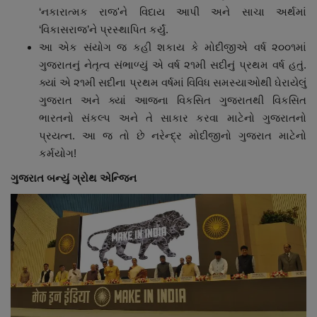
‘નકારાત્મક રાજ'ને વિદાય આપી અને સાચા અર્થમાં
‘વિકાસરાજ’ને પ્રસ્થાપિત કર્યું.
આ એક સંયોગ જ કહી શકાય કે મોદીજીએ વર્ષ ૨૦૦૧માં
ગુજરાતનું નેતૃત્વ સંભાળ્યું એ વર્ષ ૨૧મી સદીનું પ્રથમ વર્ષ હતું.
ક્યાં એ ૨૧મી સદીના પ્રથમ વર્ષમાં વિવિધ સમસ્યાઓથી ઘેરાયેલું
ગુજરાત અને ક્યાં આજના વિકસિત ગુજરાતથી વિકસિત
ભારતનો સંકલ્પ અને તે સાકાર કરવા માટેનો ગુજરાતનો
પ્રયત્ન. આ જ તો છે નરેન્દ્ર મોદીજીનો ગુજરાત માટેનો
કર્મયોગ!
ગુજરાત બન્યું ગ્રોથ એન્જિન