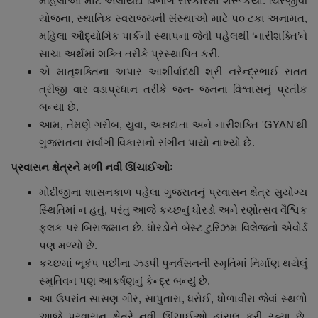
મહિલાઓ માટે અલાયદો વિભાગ સરકારમાં શરૂ કર્યો. ચિરંજીવી
યોજના, સ્થાનિક સ્વરાજ્યની સંસ્થાઓ માટે ૫૦ ટકા અનામત,
મહિલા ઔદ્યોગિક પાર્કની સ્થાપના જેવી પહેલથી ‘નારીશક્તિ’ને
સાચા અર્થમાં શક્તિ તરીકે પ્રસ્થાપિત કરી.
એ માતૃશક્તિના અપાર આશીર્વાદથી શ્રી નરેન્દ્રભાઈ સતત
ત્રીજી વાર વડાપ્રધાન તરીકે જન- જનના વિશ્વાસનું પ્રતીક
બન્યા છે.
આમ, તેમણે ગરીબ, યુવા, અન્નદાતા અને નારીશક્તિ 'GYAN'થી
ગુજરાતના સર્વાંગી વિકાસનો સંગીન પાયો નાખ્યો છે.
પ્રવાસન ક્ષેત્રને મળી નવી ઊંચાઈઓઃ
મોદીજીના શાસનકાળ પહેલા ગુજરાતનું પ્રવાસન ક્ષેત્ર સુયોગ્ય
સ્થિતિમાં ન હતું, પરંતુ આજે કચ્છનું ધોરડો અને રણોત્સવ વૈશ્વિક
ફલક પર બિરાજમાન છે. ધોરડોને બેસ્ટ ટુરિઝમ વિલેજનો એવોર્ડ
પણ મળ્યો છે.
કચ્છમાં ભૂકંપ પછીના ઝડપી પુનર્વસનની સ્મૃતિમાં નિર્માણ થયેલું
સ્મૃતિવન પણ આકર્ષણનું કેન્દ્ર બન્યું છે.
આ ઉપરાંત સાસણ ગીર, સાપુતારા, ધરોઈ, ધોળાવીરા જેવાં સ્થળો
આજે પ્રવાસન ક્ષેત્રે નવી ઊંચાઈઓ હાંસલ કરી રહ્યા છે.