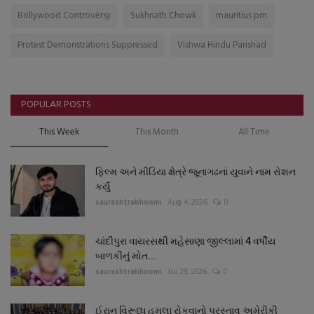
Bollywood Controversy
Sukhnath Chowk
mauritius pm
Protest Demonstrations Suppressed
Vishwa Hindu Parishad
POPULAR POSTS
This Week
This Month
All Time
ફિલ્મ અને મીડિયા ક્ષેત્રે જૂનાગઢનાં યુવાને નામ રોશન
કર્યું
saurashtrabhoomi
Aug 4, 2026
0
ચાંદીપુરા વાયરસથી મહેસાણા જીલ્લામાં 4 વર્ષીય
બાળકીનું મોત...
saurashtrabhoomi
Jul 29, 2026
0
ઈરાન વિરૂધ્ધ હુમલા રોકવાનો પ્રસ્તાવ અમેરીકી