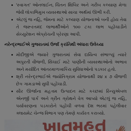
‘સ્વાગત’ ઓનલાઈન, ચિંતન શિબિર અને ગરીબ કલ્યાણ મેળા
જેવી લોકાભિમુખ વ્યવસ્થાઓ સાચા અર્થમાં ઊભી કરી.
એટલું જ નહિ, જેમના માટે કલ્યાણ યોજનાઓ બની હોય તેવા
તે જરૂરતમંદ લાભાર્થીઓને ૧૦૦ ટકા લાભ પહોંચાડીને
સેચ્યુરેશન એપ્રોચની પ્રેરણા આપી.
નરેન્દ્રભાઈએ ગુજરાતમાં ઉર્જા ક્રાંતિથી અંધારા ઉલેચ્યા
મોદીજીએ જ્યારે ગુજરાતમાં સેવા દાયિત્વ સંભાળ્યું ત્યારે
અપુરતી વીજળી, સિંચાઈ માટે પાણીની વ્યવસ્થાઓનો અભાવ
અને મર્યાદિત આંતરમાળખાકિય સુવિધાઓનો પડકાર હતો.
શ્રી નરેન્દ્રભાઈએ જ્યોતિગ્રામ યોજનાથી ૨૪ x ૭ વીજળી
છેક ગામડાઓ સુધી પહોંચાડી.
સૌર ઊર્જાના મહત્તમ ઉત્પાદન માટે કચ્છમાં રિન્યુએબલ
એનર્જી પાર્ક અને ગ્રીન ગ્રોથને વેગ આપ્યો એટલું જ નહિ,
પર્યાવરણના પડકારોને પહોંચી વળવા દેશ ભરમાં પહેલીવાર
ક્લાયમેટ ચેન્જ વિભાગ પણ તેમણે કાર્યરત કરાવ્યો.