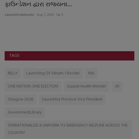
ફાઉન્ડેશન દ્વારા રાજ્યના...
1
saurashtrabhoomi
Aug 7, 2026
0
sa
હી
પો
સ્પર
TAGS
RELLY
Launching Of Vikram-1 Rocket
NIA
ONE NATION-ONE ELECTION
Gujarat Health Minister
UK
Glasgow 2026
Saurashtra Province Vice President
GovernmentLibrary
OPERATIONALIZE A UNIFORM 112 EMERGENCY HELPLINE ACROSS THE
COUNTRY