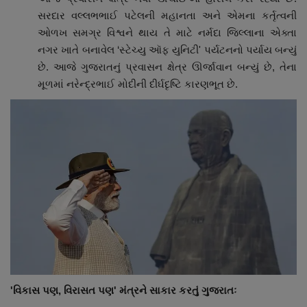
સરદાર વલ્લભભાઈ પટેલની મહાનતા અને એમના કર્તૃત્વની
ઓળખ સમગ્ર વિશ્વને થાય તે માટે નર્મદા જિલ્લાના એક્તા
નગર ખાતે બનાવેલ ‘સ્ટેચ્યુ ઑફ યુનિટી' પર્યટનનો પર્યાય બન્યું
છે. આજે ગુજરાતનું પ્રવાસન ક્ષેત્ર ઊર્જાવાન બન્યું છે, તેના
મૂળમાં નરેન્દ્રભાઈ મોદીની દીર્ઘદૃષ્ટિ કારણભૂત છે.
'વિકાસ પણ, વિરાસત પણ' મંત્રને સાકાર કરતું ગુજરાતઃ