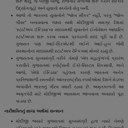
શરૂ થયું. તો બીજી બાજુ, રોજગાર મેળાઓ શરૂ કરીને સરકાર
ઉદ્યોગગૃહો અને યુવાનો વચ્ચેનો સેતુ બની.
આજે તો ભારતના યુવાનોને “જોબ સીકર” નહીં, પરંતુ “જોબ
ગીવર” બનાવવાના લક્ષ્ય સાથે મોદીજીએ સમગ્ર દેશમાં
'સ્ટાર્ટઅપ ઈન્ડિયા'ના માધ્યમથી યુવાનોને ઈનોવેશન આધારિત
સ્ટાર્ટઅપ્સ શરૂ કરવા તમામ પ્રકારની મદદ પૂરી પાડી છે.
ગુજરાત પણ આઈ-ક્રિએટથી લઈને આઈ-હબ જેવી
સંસ્થાનોના માધ્યમથી સ્ટાર્ટઅપ રેન્કિંગમાં મોખરે રહ્યું છે.
ગુજરાતના મુખ્યમંત્રી તરીકે તેમણે ‘ખેલ મહાકુંભ'નો પ્રારંભ
કરાવીને ગુજરાતમાં સ્પોર્ટ્સની ઈકો-સિસ્ટમ વિકસાવી, અને
આજે, ‘ખેલો ઈન્ડિયા’ પહેલના કારણે ભારતના અનેક
પ્રતિભાશાળી રમતવીરો આંતરરાષ્ટ્રીય સ્પર્ધાઓમાં દેશને મેડલ્સ
અપાવીને ભારતનું ગૌરવ વધારી રહ્યા છે. અમૃતકાળની આ
અમૃતપેઢી માટે મોદીજીએ આસમાન આંબવાના અવસરો પૂરા
પાડયા છે.
નારીશક્તિનું સાચા અર્થમાં સન્માનઃ
મોદીજી જ્યારે ગુજરાતમાં મુખ્યમંત્રી હતા ત્યારે તેમણે