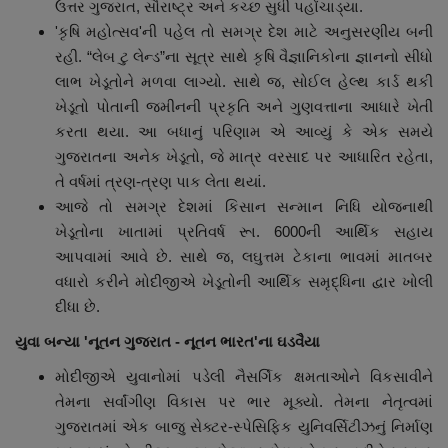
ઉત્તર ગુજરાત, સૌરાષ્ટ્ર અને કચ્છ સુધી પહોંચાડ્યા.
'કૃષિ મહોત્સવ'ની પહેલ તો સમગ્ર દેશ માટે અનુસરણીય બની
રહી. “લેબ ટુ લેન્ડ”ના સૂત્ર સાથે કૃષિ વૈજ્ઞાનિકોના જ્ઞાનનો સીધો
લાભ ખેડૂતોને મળવા લાગ્યો. સાથે જ, સોઈલ હેલ્થ કાર્ડ થકી
ખેડૂતો પોતાની જમીનની પ્રકૃતિ અને ગુણવત્તાના આધારે ખેતી
કરતા થયા. આ બધાનું પરિણામ એ આવ્યું કે એક સમયે
ગુજરાતના અનેક ખેડૂતો, જે માત્ર વરસાદ પર આધારિત રહેતા,
તે વર્ષમાં ત્રણ-ત્રણ પાક લેતા થયાં.
આજે તો સમગ્ર દેશમાં કિસાન સન્માન નિધિ યોજનાથી
ખેડૂતોના ખાતામાં પ્રતિવર્ષ રૂા. 6000ની આર્થિક સહાય
આપવામાં આવે છે. સાથે જ, લઘુત્તમ ટેકાના ભાવમાં માતબર
વધારો કરીને મોદીજીએ ખેડૂતોની આર્થિક સમૃદ્ધિના દ્વાર ખોલી
દીધા છે.
યુવા બન્યા 'નૂતન ગુજરાત - નૂતન ભારત'ના ઘડવૈયા
મોદીજીએ યુવાનોમાં પડેલી નૈસર્ગિક ક્ષમતાઓને વિકસાવીને
તેમના સર્વાંગીણ વિકાસ પર ભાર મૂક્યો. તેમના નેતૃત્વમાં
ગુજરાતમાં એક બાજુ સેક્ટર-સ્પેસિફિક યુનિવર્સિટીઝનું નિર્માણ