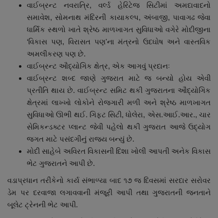
વાઈબ્રન્ટ નવરાત્રિ, વર્લ્ડ હેરિટેજ સિટીમાં અમદાવાદનો
સમાવેશ, સોમનાથ મંદિરની કાયાકલ્પ, અંબાજી, પાવાગઢ જેવા
ધાર્મિક સ્થળો ખાતે શ્રેષ્ઠ માળખાગત સુવિધાઓ વગેરે મોદીજીના
‘વિકાસ પણ, વિરાસત પણ'ના મંત્રનો ઉદઘોષ અને વાસ્તવિક
અમલીકરણ પણ છે.
વાઈબ્રન્ટ ઔદ્યોગિક ક્ષેત્ર, એક આગવું પ્રદાનઃ
વાઈબ્રન્ટ શબ્દ જાણે ગુજરાત માટે જ બન્યો હોય એવી
પ્રતીતિ થાય છે. વાઈબ્રન્ટ સમિટ થકી ગુજરાતના ઔદ્યોગિક
ક્ષેત્રમાં લાખ્ખો લોકોને રોજગારી મળી અને શ્રેષ્ઠ માળખાગત
સુવિધાઓ ઊભી થઈ. ગિફ્ટ સિટી, ધોલેરા, એસ.આઈ.આર., ચાર
સેમિકન્ડક્ટર પ્લાન્ટ જેવી પહેલો થકી ગુજરાત આજે ઉદ્યોગ
જગત માટે પસંદગીનું રાજ્ય બન્યું છે.
મોદી સાહેબે અવિરત વિકાસની દિશા ખોલી આપતી અનેક વિકાસ
ભેટ ગુજરાતને આપી છે.
વડાપ્રધાન તરીકેનો કાર્ય સંભાળ્યા બાદ ૧૭ જ દિવસમાં સરદાર સરોવર
ડેમ પર દરવાજા લગાવવાની મંજૂરી આપી તથા ગુજરાતની જનતાને
બૂલેટ ટ્રેનની ભેટ આપી.