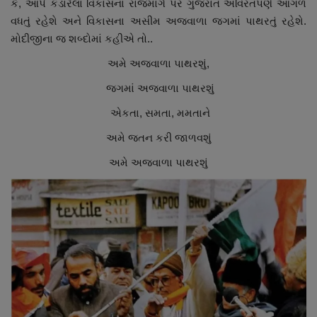
કે, આપે કંડારેલા વિકાસના રાજમાર્ગ પર ગુજરાત અવિરતપણે આગળ
વધતું રહેશે અને વિકાસના અસીમ અજવાળા જગમાં પાથરતું રહેશે.
મોદીજીના જ શબ્દોમાં કહીએ તો..
અમે અજવાળા પાથરશું,
જગમાં અજવાળા પાથરશું
એકતા, સમતા, મમતાને
અમે જતન કરી જાળવશું
અમે અજવાળા પાથરશું