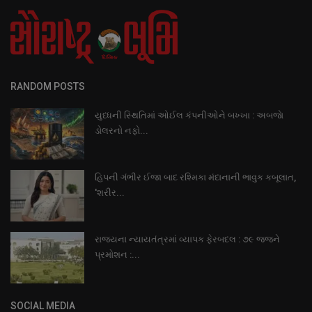
RANDOM POSTS
યુધ્ધની સ્થિતિમાં ઓઈલ કંપનીઓને બખ્ખા : અબજાે
ડોલરનો નફો...
હિપની ગંભીર ઈજા બાદ રશ્મિકા મંદાનાની ભાવુક કબૂલાત,
'શરીર...
રાજયના ન્યાયતંત્રમાં વ્યાપક ફેરબદલ : ૭૯ જજને
પ્રમોશન :...
SOCIAL MEDIA