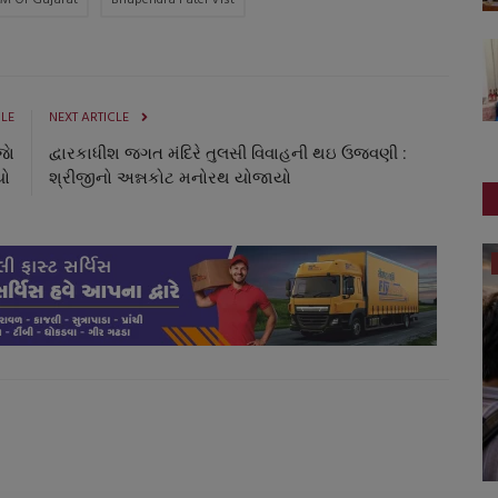
M Of Gujarat
Bhupendra Patel Vist
CLE
NEXT ARTICLE
ાે
દ્વારકાધીશ જગત મંદિરે તુલસી વિવાહની થઇ ઉજવણી :
યો
શ્રીજીનો અન્નકોટ મનોરથ યોજાયો
બજારના સમાચાર