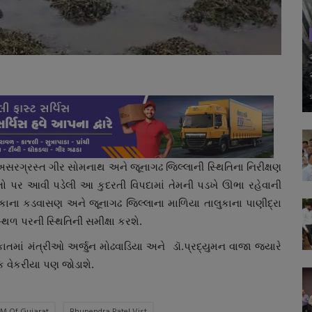
 અસરગ્રસ્ત ગીર સોમનાથ અને જૂનાગઢ જિલ્લાની સ્થિતિના નિરીક્ષણ
ેડૂતો પર આવી પડેલી આ કુદરતી વિપદામાં તેમની પડખે ઊભા રહેવાની
લુકાના કડવાસણ અને જૂનાગઢ જિલ્લાના માળિયા તાલુકાના પાણીદ્રા
સ્થળ પરની સ્થિતિની સમીક્ષા કરશે.
ાતમાં મંત્રીઓ અર્જુન મોઢવાડિયા અને ડૉ.પ્રદ્યુમન વાજા જયારે
ક વેકરીયા પણ જોડાશે.