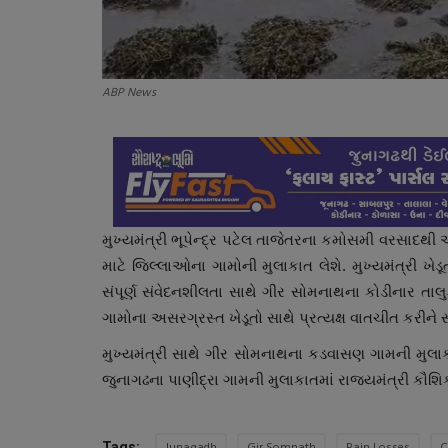
ABP News
મુખ્યમંત્રી ભૂપેન્દ્ર પટેલ તાજેતરના કમોસમી વરસાદથી
માટે જિલ્લાઓના ગામોની મુલાકાત લેશે. મુખ્યમંત્રી ખ
સંપૂર્ણ સંવેદનશીલતા સાથે ગીર સોમનાથના કોડીનાર તા
ગામોના અસરગ્રસ્ત ખેડૂતો સાથે પ્રત્યક્ષ વાતચીત કરીને 
મુખ્યમંત્રી સાથે ગીર સોમનાથના કડવાસણ ગામની મુલાક
જુનાગઢના પાણીદ્રા ગામની મુલાકાતમાં રાજ્યમંત્રી કૌશિ
Tags: