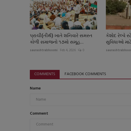
પ્રાચી(તીર્થ) ખાતે શનિવારે સમસ્ત
કેશોદ રેલ્વે 
કોળી સમાજનો ૧૭મો સમૂહ...
સુવિધાઓ માટે વ
saurashtrabhoomi
Feb 4, 2026
0
saurashtrabhoo
COMMENTS
FACEBOOK COMMENTS
Name
Comment