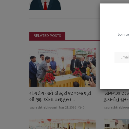
ઝારખંડમાં વિજળી પડવાના બનાવોમા
મોત : કેરળમાં ૪ દિવસમાં...
saurashtrabhoomi
Aug 5, 2026
0
Join o
RELATED POSTS
માંગરોળ ખાતે ડીસ્ટ્રીકટ જજ શ્રી
સોમનાથ ટ્રસ
બી.જી. દવેના વરદ્હસ્તે...
દુકાનોનું ચુસ્
saurashtrabhoomi
Mar 21, 2026
0
saurashtrabhoo