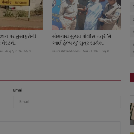
સ્ટેશન પર મુસાફરોની
સોમનાથ સુરક્ષા પોલીસ તંત્રે ‘મે
ેસ્ટર્ન...
આઈ હેલ્પ યુ’ સુત્ર સાર્થક...
mi
Aug 5, 2026
0
saurashtrabhoomi
Mar 31, 2026
0
Email