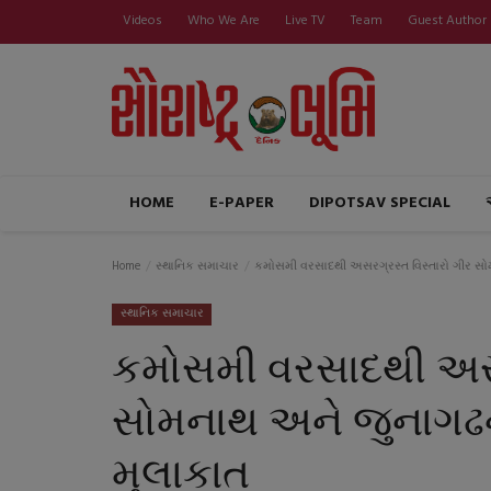
Videos
Who We Are
Live TV
Team
Guest Author
HOME
E-PAPER
DIPOTSAV SPECIAL
Home
સ્થાનિક સમાચાર
કમોસમી વરસાદથી અસરગ્રસ્ત વિસ્તારો ગીર સોમન
સ્થાનિક સમાચાર
કમોસમી વરસાદથી અસર
સોમનાથ અને જુનાગઢની 
મુલાકાત