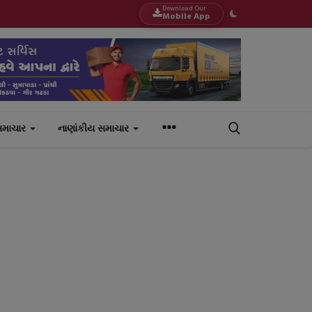
Download Our
Mobile App
સમાચાર
નાણાંકીય સમાચાર