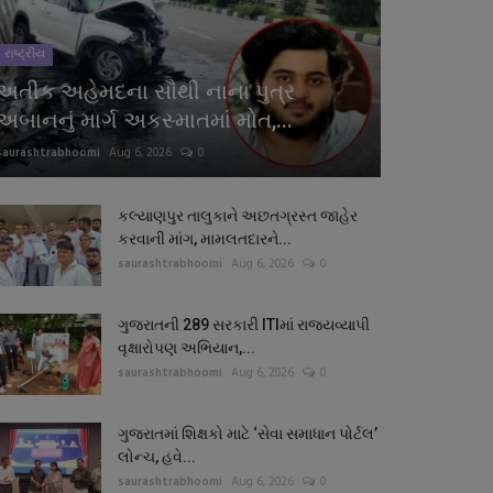
રાષ્ટ્રીય
અતીક અહેમદના સૌથી નાના પુત્ર
અબાનનું માર્ગ અકસ્માતમાં મોત,...
saurashtrabhoomi
Aug 6, 2026
0
કલ્યાણપુર તાલુકાને અછતગ્રસ્ત જાહેર
કરવાની માંગ, મામલતદારને...
saurashtrabhoomi
Aug 6, 2026
0
ગુજરાતની 289 સરકારી ITIમાં રાજ્યવ્યાપી
વૃક્ષારોપણ અભિયાન,...
saurashtrabhoomi
Aug 6, 2026
0
ગુજરાતમાં શિક્ષકો માટે ‘સેવા સમાધાન પોર્ટલ’
લોન્ચ, હવે...
saurashtrabhoomi
Aug 6, 2026
0