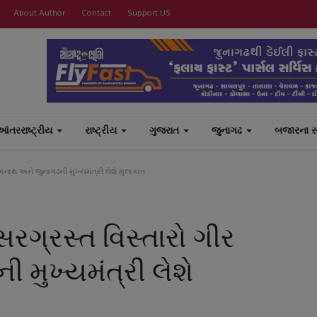
About Author
Contact
Support US
આંતરરાષ્ટ્રીય
રાષ્ટ્રીય
ગુજરાત
જુનાગઢ
બજારના 
ાથ અને જુનાગઢની મુખ્યમંત્રી લેશે મુલાકાત
ગ્રસ્ત વિસ્તારો ગીર
મુખ્યમંત્રી લેશે