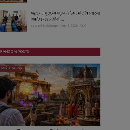
જૂનાગઢ ક્રાઈમ બ્રાન્ચે ઉપરકોટ વિસ્તારમાં
આવેલ મકાનમાંથી...
saurashtrabhoomi
Aug 6, 2026
0
RANDOM POSTS
સ્થાનિક સમાચાર
સ્પોર્ટ્સ