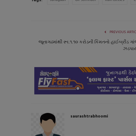
Junagadh
Gir Somnath
Rain Losses
C
PREVIOUS ARTI
જૂનાગઢમાંથી રૂા.૧.૧૦ કરોડની કિંમતનો હાઈબ્રીડ ગાંજ
ઝડપા
રાષ્ટ્રીય
saurashtrabhoomi