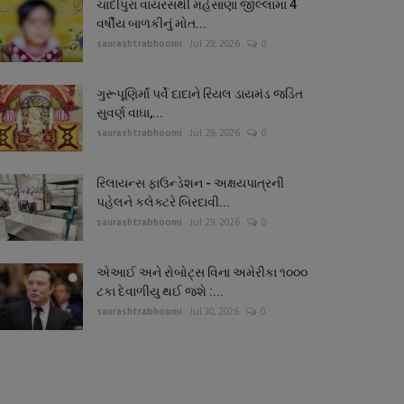
ચાંદીપુરા વાયરસથી મહેસાણા જીલ્લામાં 4
વર્ષીય બાળકીનું મોત...
saurashtrabhoomi
Jul 29, 2026
0
ગુરૂપૂણિર્માં પર્વે દાદાને રિયલ ડાયમંડ જડિત
સુવર્ણ વાઘા,...
saurashtrabhoomi
Jul 29, 2026
0
રિલાયન્સ ફાઉન્ડેશન - અક્ષયપાત્રની
પહેલને કલેક્ટરે બિરદાવી...
saurashtrabhoomi
Jul 29, 2026
0
એઆઈ અને રોબોટ્સ વિના અમેરીકા ૧૦૦૦
ટકા દેવાળીયુ થઈ જશે :...
saurashtrabhoomi
Jul 30, 2026
0