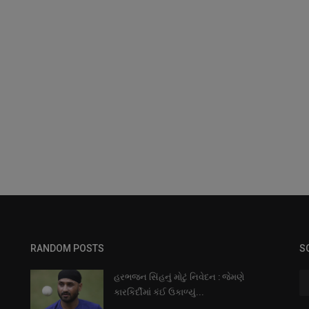
RANDOM POSTS
S
હરભજન સિંહનું મોટું નિવેદન : જેમણે
કારકિર્દીમાં કંઈ ઉકાળ્યું...