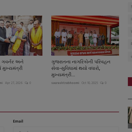
ા ગવર્નર અને
ગુજરાતના નાગરિકોની પરિવહન
વ મુખ્યમંત્રી
સેવા-સુવિધામાં થયો વધારો,
મુખ્યમંત્રી...
mi
Apr 27, 2026
0
saurashtrabhoomi
Oct 10, 2025
0
Email