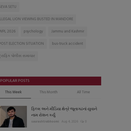
SEVA SETU
ILLEGAL LION VIEWING BUSTED IN MANDORE
WPL 2026
psychology
Jammu and Kashmir
POST ELECTION SITUATION
bus-truck accident
ટ્રાફિક પોલીસ સમાચાર
POPULAR POSTS
This Week
This Month
All Time
ફિલ્મ અને મીડિયા ક્ષેત્રે જૂનાગઢનાં યુવાને
નામ રોશન કર્યું
saurashtrabhoomi
Aug 4, 2026
0