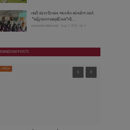
નારી વંદન ઉત્સવ અંતર્ગત માંગરોળ ખાતે
“મહિલાકલ્યાણદિવસ”ની...
saurashtrabhoomi
Aug 7, 2026
0
RANDOM POSTS
સ્પોર્ટ્સ
આંતરરાષ્ટ્રીય