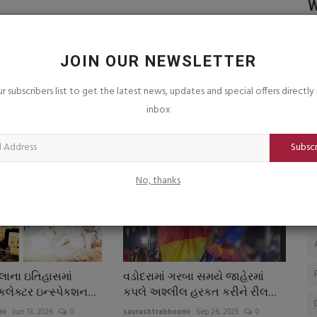
ટર જેની
માંગરોળ બંદરે ખારવા સમાજની સંસ્થાઓના
W
સંયુક્ત ઉપક્રમે બ્લડ...
sa
saurashtrabhoomi
Aug 7, 2026
0
મુ
JOIN OUR NEWSLETTER
મે
િત હતી, જે
ur subscribers list to get the latest news, updates and special offers directly 
inbox
Subsc
No, thanks
્લાના ઇતિહાસમાં
વડોદરામાં ગરબા સમયે જાહેરમાં
ેક્ટર ઇન્સ્પેકશન...
કપલે અશ્લીલ હરકત કરીને રીલ...
mi
Jun 13, 2026
0
saurashtrabhoomi
Sep 26, 2025
0