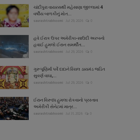
ચાંદીપુરા વાયરસથી મહેસાણા જીલ્લામાં 4
વર્ષીય બાળકીનું મોત...
saurashtrabhoomi
Jul 29, 2026
0
હવે ઈરાક ઉપર અમેરીકા-સાઉદી અરબનો
હવાઈ હુમલો ઈરાન સમર્થીત...
saurashtrabhoomi
Jul 29, 2026
0
ગુરૂપૂણિર્માં પર્વે દાદાને રિયલ ડાયમંડ જડિત
સુવર્ણ વાઘા,...
saurashtrabhoomi
Jul 29, 2026
0
ઈરાન વિરૂધ્ધ હુમલા રોકવાનો પ્રસ્તાવ
અમેરીકી સેનેટમાં માત્ર...
saurashtrabhoomi
Jul 31, 2026
0