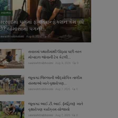
સ્વાસ્થ્ય
વરસાદમાં પગમાં ફંગલ ઇન્ફેક્શન કેમ વધે
છે? ચોમાસામાં પગની...
saurashtrabhoomi
Aug 8, 2026
0
સવારમાં પથારીમાંથી ઊઠ્યા પછી તરત
મોબાઇલ જોવાની ટેવ કેટલી...
saurashtrabhoomi
Aug 8, 2026
0
જૂનાગઢ જિલ્લાની ઔદ્યોગિક તાલીમ
સંસ્થાઓ ખાતે વૃક્ષારોપણ...
saurashtrabhoomi
Aug 7, 2026
0
જૂનાગઢ આઈ.ટી.આઈ. (મહિલા) ખાતે
વૃક્ષારોપણ કાર્યક્રમ યોજાયો
saurashtrabhoomi
Aug 7, 2026
0