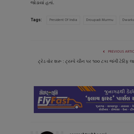
જોડાયાં હતાં.
President Of India
Droupadi Murmu
Dwark
Tags:
PREVIOUS ARTI
ટ્રેડ વોર શરૂ : ટ્રમ્પે ચીન પર ૧૦૦ ટકા જંગી ટેરિફ લ
સ્પોર્ટ્સ