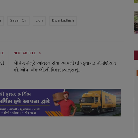
a
Sasan Gir
Lion
Dwarkadhish
CLE
NEXT ARTICLE
ાદી
બેંકિંગ ક્ષેત્રે અવિરત સેવા આપતી ધી જૂનાગઢ કોમર્શિયલ
કો.ઓપ. બેંક લી.ની વિકાસયાત્રાનું...
સ્થાનિક સમાચાર