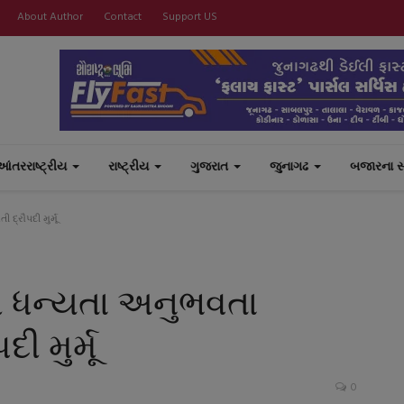
About Author
Contact
Support US
આંતરરાષ્ટ્રીય
રાષ્ટ્રીય
ગુજરાત
જુનાગઢ
બજારના 
દ્રૌપદી મુર્મૂ
રી ધન્યતા અનુભવતા
ી મુર્મૂ
0