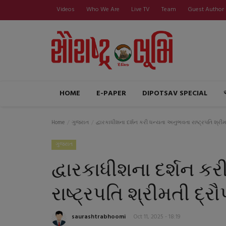
Videos
Who We Are
Live TV
Team
Guest Author
HOME
E-PAPER
DIPOTSAV SPECIAL
Home
ગુજરાત
દ્વારકાધીશના દર્શન કરી ધન્યતા અનુભવતા રાષ્ટ્રપતિ શ્રીમતી 
ગુજરાત
દ્વારકાધીશના દર્શન ક
રાષ્ટ્રપતિ શ્રીમતી દ્રૌપદ
saurashtrabhoomi
Oct 11, 2025 - 18:19