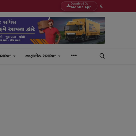
Download Our
Mobile App
સમાચાર
નાણાંકીય સમાચાર