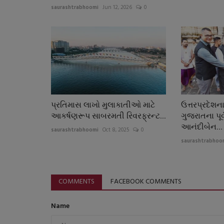
saurashtrabhoomi
Jun 12, 2026
0
પ્રતિમાસ લાખો મુલાકાતીઓ માટે
ઉત્તરપ્રદેશન
આકર્ષણરૂપ સાબરમતી રિવરફ્રન્ટ...
ગુજરાતના પૂર્
આનંદીબેન...
saurashtrabhoomi
Oct 8, 2025
0
saurashtrabhoo
COMMENTS
FACEBOOK COMMENTS
Name