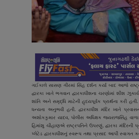
ગઈકાલે સાસણ ગીરમાં સિંહ દર્શન કર્યા બાદ આજે રાષ્ટ્રપ
દ્વારકા ખાતે ભગવાન દ્વારકાધીશના ચરણોમાં શીશ ઝૂકાવી
શાંતિ અને સમૃદ્ધિ માટેની હૃદયપૂર્વક પ્રાર્થના કરી હત
ધન્યતા અનુભવી હતી. દ્વારકાધીશ મંદિર ખાતે પ્રવાસ
અશોકકુમાર યાદવ, પોલીસ અધિક્ષક જયરાજસિંહ વાળા
હિમાંશુ ચૌહાણએ રાષ્ટ્રપતિને ઉપરણું, દ્વારકા મંદિરની
પ્લેટેડ દ્વારકાધીશનું સ્વરૂપ તથા પ્રસાદ આપી સ્વાગત કર્ય