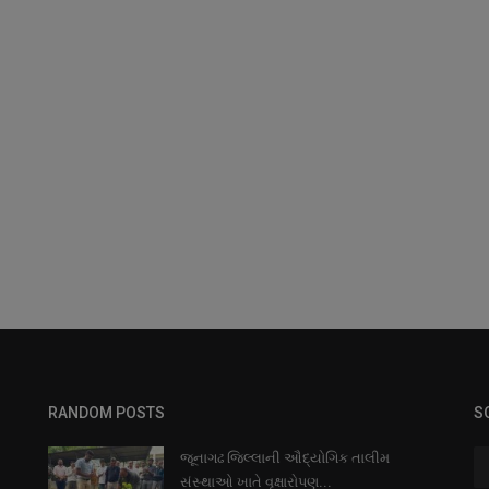
RANDOM POSTS
S
જૂનાગઢ જિલ્લાની ઔદ્યોગિક તાલીમ
સંસ્થાઓ ખાતે વૃક્ષારોપણ...