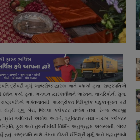
તિ દ્રૌપદી મુર્મૂ આજરોજ દ્વારકા ખાતે પધાર્યા હતા. રાષ્ટ્રપતિએ
 દર્શન કર્યા હતાં. ભગવાન દ્વારકાધીશને ભારતના નાગરિકોની સુખ,
ી. રાષ્ટ્રપતિએ ભક્તિભાવથી શાસ્ત્રોકત વિધિપૂર્વક પાદુકાપૂજન કરી
ન મંત્રી મૂળુ બેરા, જિલ્લા કલેકટર રાજેશ તન્ના, રેન્જ આઇજી
, પ્રાંત અધિકારી અમોલ આવતે, વહીવટદાર તથા નાયબ કલેકટર
 પ્રતિકૃતિ, ફુલ અને તુલસીમાંથી નિર્મિત અનુગ્રહમ અગરબતી, ગોલ્ડ
ું હતું. રાષ્ટ્રપતિ સાથે તેમના દીકરી ઈતિશ્રી મુર્મૂ અને મહાનુભાવો