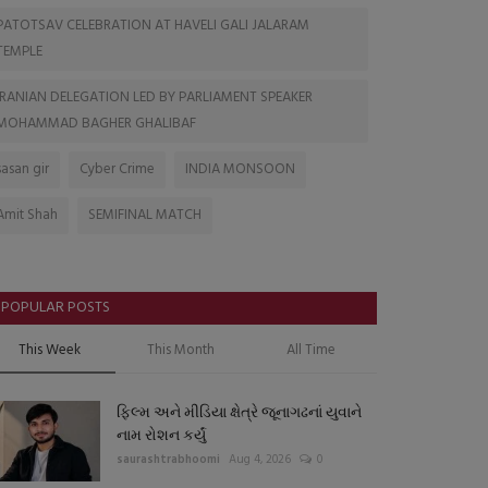
PATOTSAV CELEBRATION AT HAVELI GALI JALARAM
TEMPLE
IRANIAN DELEGATION LED BY PARLIAMENT SPEAKER
MOHAMMAD BAGHER GHALIBAF
sasan gir
Cyber Crime
INDIA MONSOON
Amit Shah
SEMIFINAL MATCH
POPULAR POSTS
This Week
This Month
All Time
ફિલ્મ અને મીડિયા ક્ષેત્રે જૂનાગઢનાં યુવાને
નામ રોશન કર્યું
saurashtrabhoomi
Aug 4, 2026
0