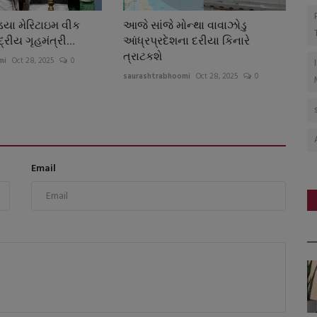
્ડિયા મેરિટાઇમ વીક
આજે સાંજે મોન્થા વાવાઝોડુ
્રીય ગૃહમંત્રી...
આંધ્રપ્રદેશના દરીયા કિનારે
ત્રાટકશે
mi
Oct 28, 2025
0
saurashtrabhoomi
Oct 28, 2025
0
Email