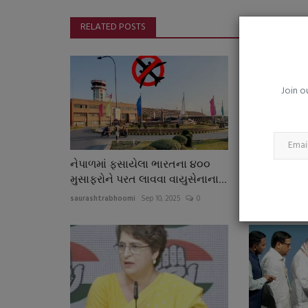
ઘરે બનાવેલો નાસ્તો કેમ છે બહારના ફ
કરતાં વધુ સારું?...
RELATED POSTS
saurashtrabhoomi
Aug 3, 2026
0
Join o
નેપાળમાં ફસાયેલા ભારતના ૪૦૦
વડાપ્રધાન મો
મુસાફરોને પરત લાવવા વાયુસેનાના...
મણીપુરની મુ
saurashtrabhoomi
Sep 10, 2025
0
saurashtrabhoo