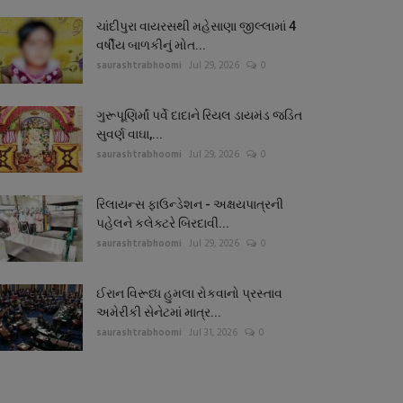
ચાંદીપુરા વાયરસથી મહેસાણા જીલ્લામાં 4
વર્ષીય બાળકીનું મોત...
saurashtrabhoomi
Jul 29, 2026
0
ગુરૂપૂણિર્માં પર્વે દાદાને રિયલ ડાયમંડ જડિત
સુવર્ણ વાઘા,...
saurashtrabhoomi
Jul 29, 2026
0
રિલાયન્સ ફાઉન્ડેશન - અક્ષયપાત્રની
પહેલને કલેક્ટરે બિરદાવી...
saurashtrabhoomi
Jul 29, 2026
0
ઈરાન વિરૂધ્ધ હુમલા રોકવાનો પ્રસ્તાવ
અમેરીકી સેનેટમાં માત્ર...
saurashtrabhoomi
Jul 31, 2026
0