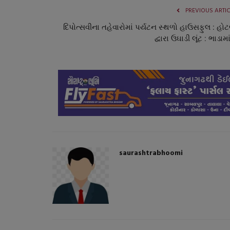
PREVIOUS ARTI
દિપોત્સવીના તહેવારોમાં પર્યટન સ્થળો હાઉસફુલ : હોટ
દ્વારા ઉઘાડી લૂંટ : ભાડામાં
સ્વાસ્થ્ય
saurashtrabhoomi