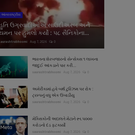
આંતરરાષ્ટ્રીય
હુતિ ઉગ્રવાદીઓએ સાઉદીઅરબ અને
યમન પર હુમલો કર્યો : પ૮ સૈનિકોના...
saurashtrabhoomi
Aug 7, 2026
0
ભારતના શેરબજારનો સેન્સેક્સ ૧ લાખના
જાદુઈ આંકડાને પાર કરી...
saurashtrabhoomi
Aug 7, 2026
0
અમેરીકામાં હવે બર્થ ટુરિઝમ પર રોક :
ટ્રમ્પનું વધુ એક ઉંબાડીયુ
saurashtrabhoomi
Aug 7, 2026
0
મેક્સિકોની અદાલતે મેટાને રૂા.પ૦૦૦
કરોડનો દંડ ફટકાર્યો
saurashtrabhoomi
Aug 7, 2026
0