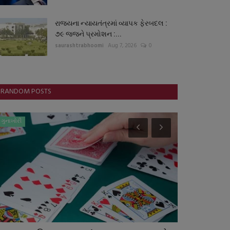
રાજયના ન્યાયતંત્રમાં વ્યાપક ફેરબદલ :
૭૯ જજને પ્રમોશન :...
saurashtrabhoomi
Aug 7, 2026
0
RANDOM POSTS
ગુનાખોરી
ગુજરાત