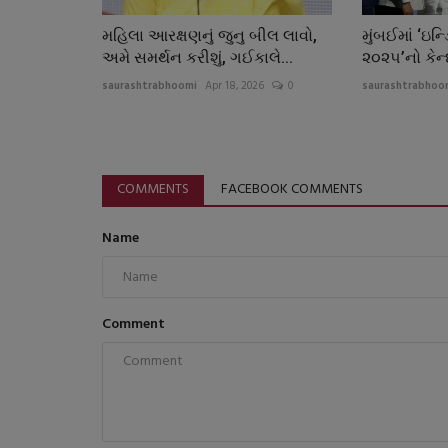
મહિલા આરક્ષણનું જુનુ બીલ લાવો,
મુંબઈમાં ‘ઇન
અમે સમર્થન કરીશું, ગઈકાલે...
૨૦૨૫’નો કેન્દ
saurashtrabhoomi
Apr 18, 2026
0
saurashtrabhoo
COMMENTS
FACEBOOK COMMENTS
Name
Comment