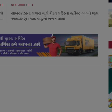
CLE
NEXT ARTICLE
લો
સાબરકાંઠાના મજરા ગામે ભૈરવ મંદિરના વહીવટ બાબતે જુથ
...
અથડામણ : ૧૦૦ વાહનો સળગાવાયા
ગુનાખોરી