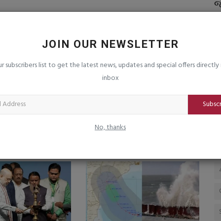
ાસ્ટ ફૂડ
જૂનાગઢમાં સ્કોલરશીપ-પાસીંગ ગેરંટીનું રેકેટ
જ
ચલાવનાર ગુજરાત...
-
saurashtrabhoomi
Aug 6, 2026
0
sa
JOIN OUR NEWSLETTER
ur subscribers list to get the latest news, updates and special offers directly 
inbox
Subsc
દી આજે હિંસાગ્રસ્ત
દિવાળીએ અયોધ્યામાં અંધકાર
No, thanks
લાકાતે
છવાશે, આતંકી પન્નુની ધમકી
mi
Sep 13, 2025
0
saurashtrabhoomi
Sep 24, 2025
0