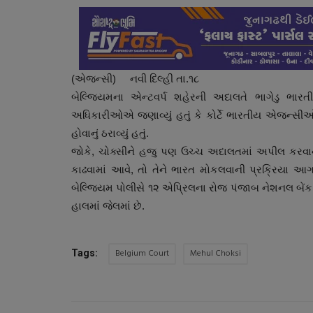
(એજન્સી) નવી દિલ્હી તા.૧૮
બેલ્જિયમના એન્ટવર્પ શહેરની અદાલતે ભાગેડુ ભારતીય
અધિકારીઓએ જણાવ્યું હતું કે કોર્ટે ભારતીય એજન્સીઓ
હોવાનું ઠરાવ્યું હતું.
જોકે, ચોક્સીને હજુ પણ ઉચ્ચ અદાલતમાં અપીલ કરવા
કાઢવામાં આવે, તો તેને ભારત મોકલવાની પ્રક્રિયા આ
બેલ્જિયમ પોલીસે ૧૨ એપ્રિલના રોજ પંજાબ નેશનલ બેંક 
હાલમાં જેલમાં છે.
Belgium Court
Mehul Choksi
Tags: