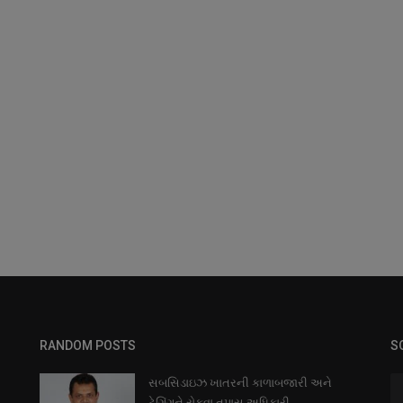
RANDOM POSTS
S
સબસિડાઇઝ ખાતરની કાળાબજારી અને
ટેગિંગને રોકવા તપાસ અધિકારી...