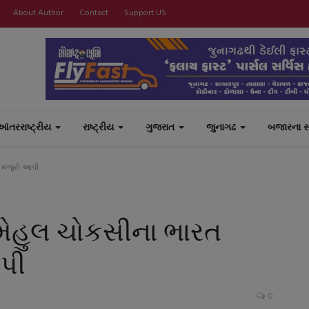
About Author
Contact
Support US
આંતરરાષ્ટ્રીય
રાષ્ટ્રીય
ગુજરાત
જુનાગઢ
બજારના 
 મંજુરી આપી
મેહુલ ચોકસીના ભારત
આપી
0