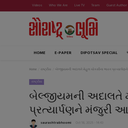
Videos
Who We Are
Live TV
Team
Guest Author
HOME
E-PAPER
DIPOTSAV SPECIAL
Home
રાષ્ટ્રીય
બેલ્જીયમની અદાલતે મેહુલ ચોકસીના ભારત પ્રત્યાર્પણને
રાષ્ટ્રીય
બેલ્જીયમની અદાલતે 
પ્રત્યાર્પણને મંજુરી 
saurashtrabhoomi
Oct 18, 2025 - 14:43